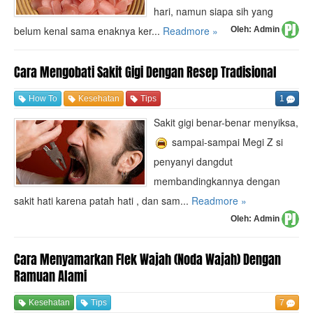
hari, namun siapa sih yang
belum kenal sama enaknya ker...
Readmore »
Oleh:
Admin
Cara Mengobati Sakit Gigi Dengan Resep Tradisional
How To
Kesehatan
Tips
1
Sakit gigi benar-benar menyiksa,
sampai-sampai Megi Z si
penyanyi dangdut
membandingkannya dengan
sakit hati karena patah hati , dan sam...
Readmore »
Oleh:
Admin
Cara Menyamarkan Flek Wajah (Noda Wajah) Dengan
Ramuan Alami
Kesehatan
Tips
7