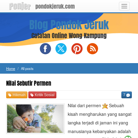
pondokjeruk.com
Toggle
navigat
Langsung
Blog Pondok Jeruk
ke
konten
utama
Catatan Online Wong Kampung
Blog
Blog
Blog
RSS
Pondok
Pondok
Pondok
Feed
Jeruk
Jeruk
Jeruk
on
on
on
Home
All posts
Facebook
X
Pinterest
(Twitter)
Nilai Sebutir Permen
Hikmah
Kritik Sosial
7
Nilai dari permen
Sebuah
kisah mengharukan yang sangat
langka terjadi di jaman ini yang
manusianya kebanyakan adalah