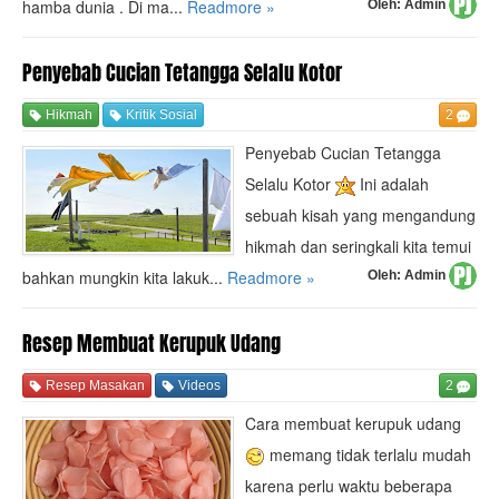
hamba dunia . Di ma...
Readmore »
Oleh:
Admin
Penyebab Cucian Tetangga Selalu Kotor
Hikmah
Kritik Sosial
2
Penyebab Cucian Tetangga
Selalu Kotor
Ini adalah
sebuah kisah yang mengandung
hikmah dan seringkali kita temui
bahkan mungkin kita lakuk...
Readmore »
Oleh:
Admin
Resep Membuat Kerupuk Udang
Resep Masakan
Videos
2
Cara membuat kerupuk udang
memang tidak terlalu mudah
karena perlu waktu beberapa