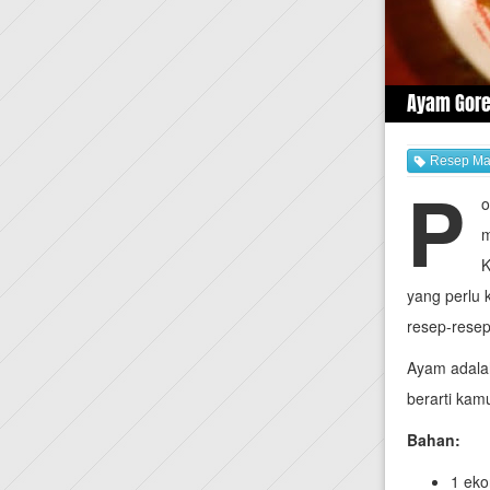
Ayam Gore
Resep Ma
P
o
K
yang perlu 
resep-resep
Ayam adalah
berarti kam
Bahan:
1 eko