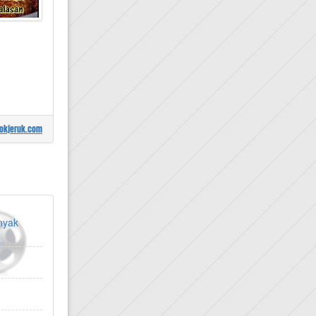
okjeruk.com
nyak