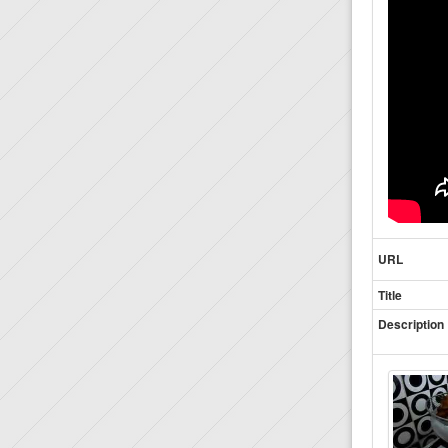
URL
Title
Desc
ription