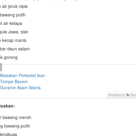
 air jeruk nipis
 bawang putih
l air kelapa
gula Jawa, sisir
m kecap manis
bar daun salam
ak goreng
Masakan Perkedel Ikan
 Tempe Bacem
 Gurame Asam Manis
Related in
Res
luskan:
ir bawang merah
ng bawang putih
lengkuas