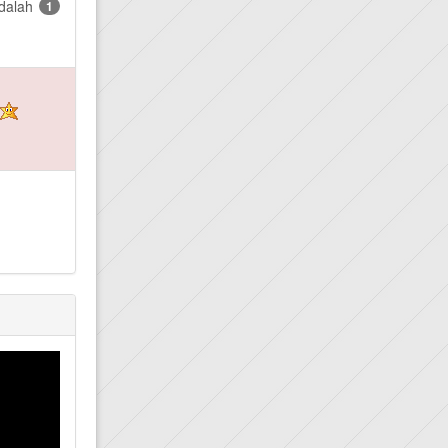
dalah
1