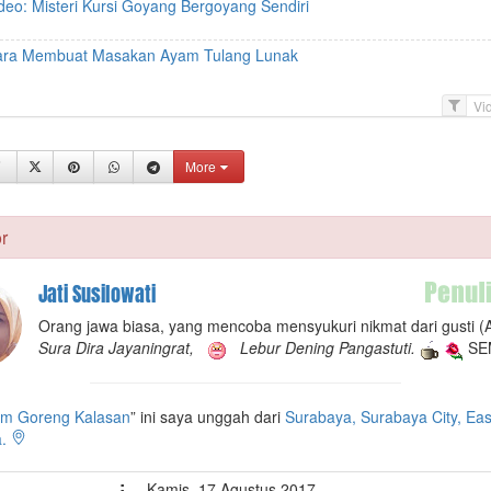
deo: Misteri Kursi Goyang Bergoyang Sendiri
ara Membuat Masakan Ayam Tulang Lunak
F
i
l
More
t
e
r
r
Jati Susilowati
Orang jawa biasa, yang mencoba mensyukuri nikmat dari gusti (A
Sura Dira Jayaningrat,
Lebur Dening Pangastuti.
SE
m Goreng Kalasan
” ini saya unggah dari
Surabaya, Surabaya City, Eas
a.
:
Kamis, 17 Agustus 2017