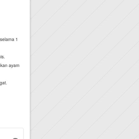
 selama 1
is.
iskan ayam
gat.