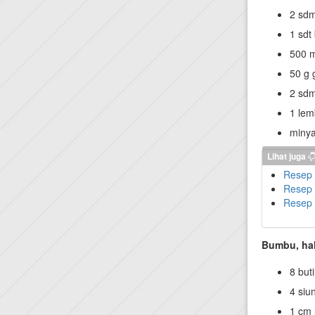
2 sdm
1 sdt
500 m
50 g 
2 sd
1 lem
miny
Lihat juga
Resep 
Resep
Resep
Bumbu, ha
8 but
4 siu
1 cm 