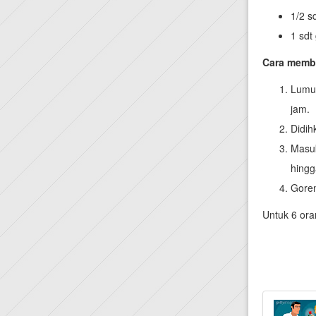
1/2 s
1 sdt
Cara memb
Lumur
jam.
Didih
Masuk
hingg
Goren
Untuk 6 ora