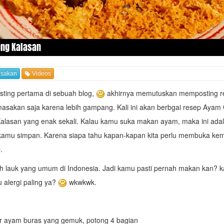
ng Kalasan
sakan
Videos
sting pertama di sebuah blog,
akhirnya memutuskan memposting
r
masakan
saja karena lebih gampang. Kali ini akan berbgai resep Ayam
alasan yang enak sekali. Kalau kamu suka makan ayam, maka ini ada
kamu simpan. Karena siapa tahu kapan-kapan kita perlu membuka kem
.
 lauk yang umum di Indonesia. Jadi kamu pasti pernah makan kan? k
u alergi paling ya?
wkwkwk.
r ayam buras yang gemuk, potong 4 bagian