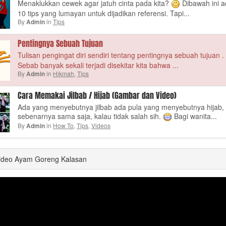
Menaklukkan cewek agar jatuh cinta pada kita?
Dibawah ini a
10 tips yang lumayan untuk dijadikan referensi. Tapi...
By
in
Tips
Admin
Pentingnya Sebuah Tujuan
Tulisan pengingat diri sendiri tentang pentingnya sebuah tujuan .
Sebab banyak sekali terjadi disekitar kita bahwa ...
By
in
Hikmah
,
Tips
Admin
Cara Memakai Jilbab / Hijab (Gambar dan Video)
Ada yang menyebutnya jilbab ada pula yang menyebutnya hijab,
sebenarnya sama saja, kalau tidak salah sih.
Bagi wanita...
By
in
How To
,
Tips
,
Videos
Admin
Video Ayam Goreng Kalasan