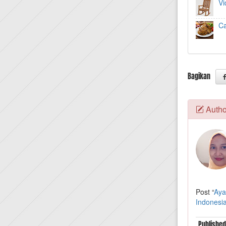
Vi
C
Bagikan
Autho
Post “
Aya
Indonesi
Published