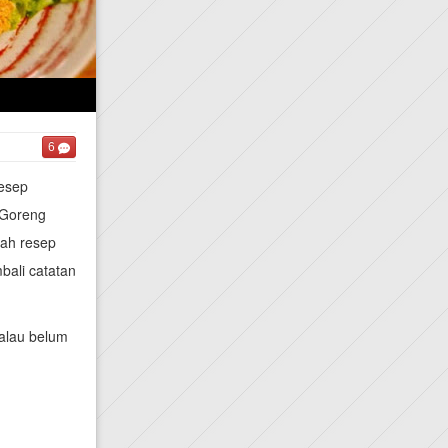
6
esep
 Goreng
lah resep
bali catatan
alau belum