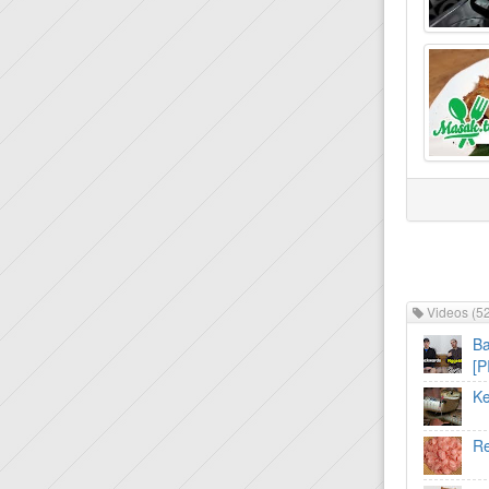
Videos
(52
Ba
[P
Ke
R