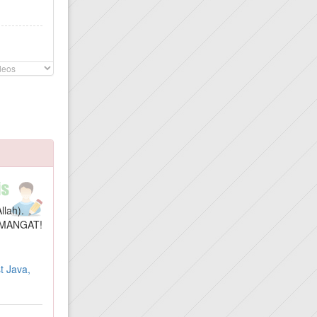
llah).
MANGAT!
t Java,