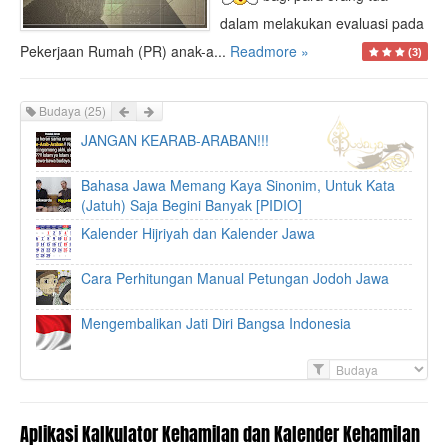
dalam melakukan evaluasi pada
Pekerjaan Rumah (PR) anak-a...
Readmore »
(3)
Prev
Next
Budaya
(25)
JANGAN KEARAB-ARABAN!!!
Bahasa Jawa Memang Kaya Sinonim, Untuk Kata
(Jatuh) Saja Begini Banyak [PIDIO]
Kalender Hijriyah dan Kalender Jawa
Cara Perhitungan Manual Petungan Jodoh Jawa
Mengembalikan Jati Diri Bangsa Indonesia
F
i
l
t
Aplikasi Kalkulator Kehamilan dan Kalender Kehamilan