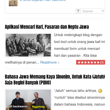
F
i
l
t
Aplikasi Mencari Hari, Pasaran dan Neptu Jawa
e
Untuk melengkapi blog dengan
r
tool-tool untuk orang jawa kali ini
membuat form untuk mencari
hari dan pasaran . Kita bisa
melihatnya di penan...
Readmore »
(7)
Bahasa Jawa Memang Kaya Sinonim, Untuk Kata (Jatuh)
Saja Begini Banyak [PIDIO]
“Jatuh” semua tahu artinya,
“runtuh” bisa disebut sinonimnya
dalam bahasa Indonesia, namun