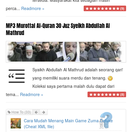
tersedia. Masyarakat kita sebagian masih
perca...
Readmore »
(9)
MP3 Murottal Al-Quran 30 Juz Syeikh Abdullah Al
Mathrud
Syaikh Abdullah Al Mathrud adalah seorang qari'
yang memiliki suara merdu dan tenang.
Koleksi saya pertama malah dulu dapat dari
tema...
Readmore »
(8)
Prev
Next
How To
(33)
Cara Mudah Menang Main Game Zuma Deluxe
(Cheat XML file)