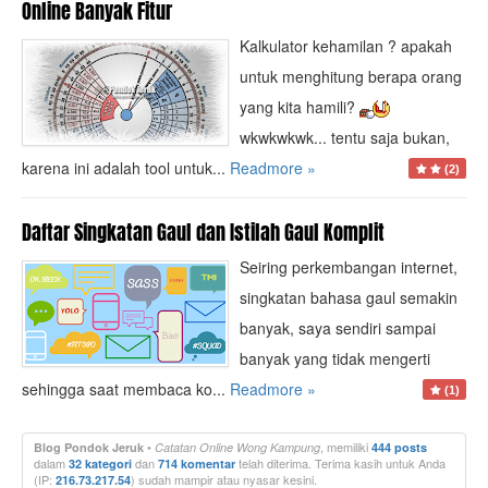
e
Online Banyak Fitur
r
Kalkulator kehamilan ? apakah
untuk menghitung berapa orang
yang kita hamili?
wkwkwkwk... tentu saja bukan,
karena ini adalah tool untuk...
Readmore »
(2)
Daftar Singkatan Gaul dan Istilah Gaul Komplit
Seiring perkembangan internet,
singkatan bahasa gaul semakin
banyak, saya sendiri sampai
banyak yang tidak mengerti
sehingga saat membaca ko...
Readmore »
(1)
•
, memiliki
Blog Pondok Jeruk
Catatan Online Wong Kampung
444 posts
dalam
dan
telah diterima. Terima kasih untuk Anda
32 kategori
714 komentar
(IP:
) sudah mampir atau nyasar kesini.
216.73.217.54