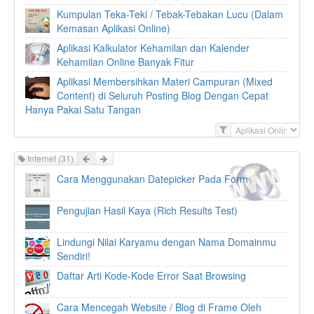
Kumpulan Teka-Teki / Tebak-Tebakan Lucu (Dalam
Kemasan Aplikasi Online)
Aplikasi Kalkulator Kehamilan dan Kalender
Kehamilan Online Banyak Fitur
Aplikasi Membersihkan Materi Campuran (Mixed
Content) di Seluruh Posting Blog Dengan Cepat
Hanya Pakai Satu Tangan
F
i
l
Prev
Next
Internet
(31)
t
Cara Menggunakan Datepicker Pada Form
e
r
Pengujian Hasil Kaya (Rich Results Test)
Lindungi Nilai Karyamu dengan Nama Domainmu
Sendiri!
Daftar Arti Kode-Kode Error Saat Browsing
Cara Mencegah Website / Blog di Frame Oleh