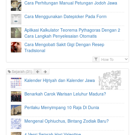
Cara Perhitungan Manual Petungan Jodoh Jawa
Cara Menggunakan Datepicker Pada Form
Aplikasi Kalkulator Teorema Pythagoras Dengan 2
Cara Langkah Penyelesaian Otomatis
Cara Mengobati Sakit Gigi Dengan Resep
Tradisional
F
i
l
Prev
Next
Sejarah
(31)
t
Kalender Hijriyah dan Kalender Jawa
e
r
Benarkah Carok Warisan Leluhur Madura?
Perilaku Menyimpang 10 Raja Di Dunia
Mengenal Ophiuchus, Bintang Zodiak Baru?
4 Versi Sejarah Hari Valentine