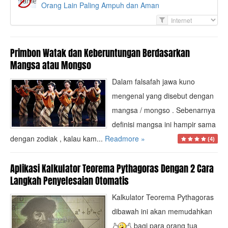
Orang Lain Paling Ampuh dan Aman
F
i
l
t
Primbon Watak dan Keberuntungan Berdasarkan
e
Mangsa atau Mongso
r
Dalam falsafah jawa kuno
mengenal yang disebut dengan
mangsa / mongso . Sebenarnya
definisi mangsa ini hampir sama
dengan zodiak , kalau kam...
Readmore »
(4)
Aplikasi Kalkulator Teorema Pythagoras Dengan 2 Cara
Langkah Penyelesaian Otomatis
Kalkulator Teorema Pythagoras
dibawah ini akan memudahkan
bagi para orang tua