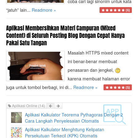
coba cari lagi sinonim untuk kata
“jatuh” lain...
Readmore »
(6)
Aplikasi Membersihkan Materi Campuran (Mixed
Content) di Seluruh Posting Blog Dengan Cepat Hanya
Pakai Satu Tangan
Masalah HTTPS mixed content
ini benar-benar membuat
penasaran dan jengkel,
karena membuat halaman error
juga untuk tombol berbagi, ini di...
Readmore »
(5)
Prev
Next
Aplikasi Online
(14)
Aplikasi Kalkulator Teorema Pythagoras Dengan 2
Cara Langkah Penyelesaian Otomatis
Aplikasi Kalkulator Menghitung Kelipatan
Persekutuan Terkecil (KPK) Otomatis