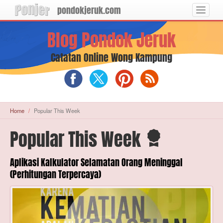
pondokjeruk.com
Toggle
navigat
Langsung
Blog Pondok Jeruk
ke
konten
utama
Catatan Online Wong Kampung
Blog
Blog
Blog
RSS
Pondok
Pondok
Pondok
Feed
Jeruk
Jeruk
Jeruk
on
on
on
Home
Popular This Week
Facebook
X
Pinterest
(Twitter)
Popular This Week
Aplikasi Kalkulator Selamatan Orang Meninggal
(Perhitungan Terpercaya)