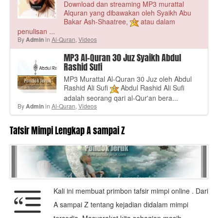
Download dan streaming MP3 murattal
Alquran yang dibawakan oleh Syaikh Abu
Bakar Ash-Shaatree,
atau dalam
penulisan ...
By
in
Al-Quran
,
Videos
Admin
MP3 Al-Quran 30 Juz Syaikh Abdul
Rashid Sufi
MP3 Murattal Al-Quran 30 Juz oleh Abdul
Rashid Ali Sufi
Abdul Rashid Ali Sufi
adalah seorang qari al-Qur'an bera...
By
in
Al-Quran
,
Videos
Admin
Tafsir Mimpi Lengkap A sampai Z
Kali ini membuat primbon tafsir mimpi online . Dari
A sampai Z tentang kejadian didalam mimpi