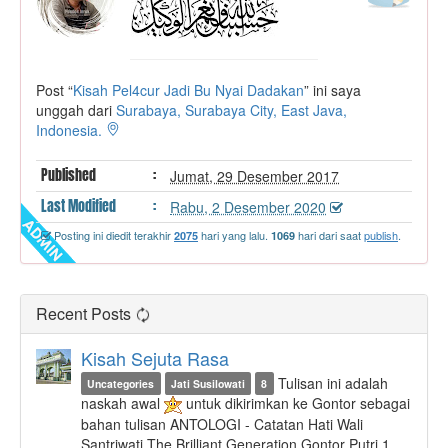
Post “
Kisah Pel4cur Jadi Bu Nyai Dadakan
” ini saya
unggah dari
Surabaya, Surabaya City, East Java,
Indonesia.
Published
:
Jumat, 29 Desember 2017
Last
Modified
:
Rabu, 2 Desember 2020
Posting ini diedit terakhir
hari yang lalu.
hari dari saat
publish
.
2075
1069
Recent Posts
Kisah Sejuta Rasa
Tulisan ini adalah
Uncategories
Jati Susilowati
8
naskah awal
untuk dikirimkan ke Gontor sebagai
bahan tulisan ANTOLOGI - Catatan Hati Wali
Santriwati The Brilliant Generation Gontor Putri 1 .