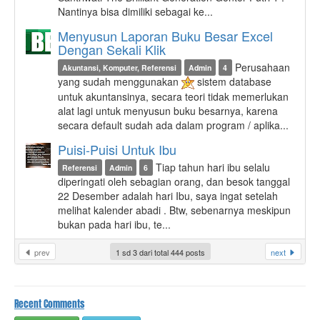
Nantinya bisa dimiliki sebagai ke...
Menyusun Laporan Buku Besar Excel
Dengan Sekali Klik
Perusahaan
Akuntansi, Komputer, Referensi
Admin
4
yang sudah menggunakan
sistem database
untuk akuntansinya, secara teori tidak memerlukan
alat lagi untuk menyusun buku besarnya, karena
secara default sudah ada dalam program / aplika...
Puisi-Puisi Untuk Ibu
Tiap tahun hari ibu selalu
Referensi
Admin
6
diperingati oleh sebagian orang, dan besok tanggal
22 Desember adalah hari Ibu, saya ingat setelah
melihat kalender abadi . Btw, sebenarnya meskipun
bukan pada hari ibu, te...
prev
1 sd 3 dari total 444 posts
next
Recent Comments