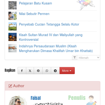
Baru?
Pelajaran Batu Kusam
Ophiuchus , apa itu Ophiuchus? dan apa
hubungannya dengan zodiak?
Anda
Nilai Sebutir Permen
sudah mendengar tentang Ophiuchus ini?
Kalau...
Penyebab Cucian Tetangga Selalu Kotor
By
in
Budaya
,
Referensi
,
Sejarah
Admin
Manfaat Utama Telur
Kisah Sultan Murad IV dan Waliyullah yang
Kontroversial
Semua pasti tahu dan pernah makan telur,
tentu saja bukan telur manusia.
Indahnya Persaudaraan Muslim (Kisah
Semua pasti tahu juga bahwa telur
Mengharukan Dimasa Khalifah Umar bin Khattab)
mengand...
By
in
Kesehatan
,
Referensi
F
Admin
i
l
Bagikan
More
t
e
r
Author
Faisal