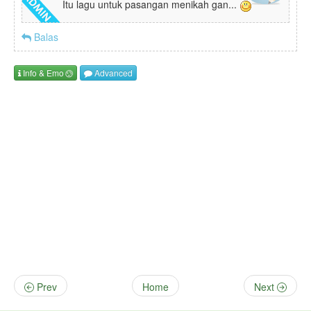
Itu lagu untuk pasangan menikah gan...
Balas
Info
& Emo
Advanced
C
o
Prev
Home
Next
m
m