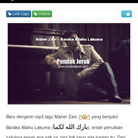
Lirik Lagu
Videos
2
Baru dengerin mp3 lagu Maher Zain
yang berjudul
بارك الله لكما
Baraka Allahu Lakuma (
), entah penulisan
judulnya bener apa gak ya, tapi lirik yang ada bagian itu. Dari