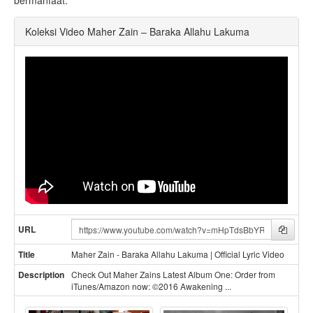
Koleksi Video Maher Zain – Baraka Allahu Lakuma
V
Copy
URL
i
d
Title
Maher Zain - Baraka Allahu Lakuma | Official Lyric Video
e
o
Desc
ription
Check Out Maher Zains Latest Album One: Order from
U
iTunes/Amazon now: ©2016 Awakening ...
R
L