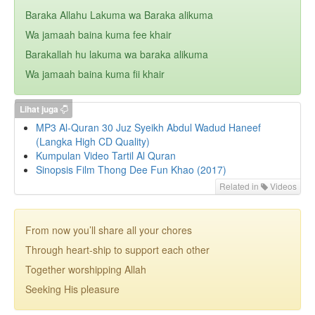
Baraka Allahu Lakuma wa Baraka alikuma
Wa jamaah baina kuma fee khair
Barakallah hu lakuma wa baraka alikuma
Wa jamaah baina kuma fii khair
Lihat juga
MP3 Al-Quran 30 Juz Syeikh Abdul Wadud Haneef
(Langka High CD Quality)
Kumpulan Video Tartil Al Quran
Sinopsis Film Thong Dee Fun Khao (2017)
Related in
Videos
From now you’ll share all your chores
Through heart-ship to support each other
Together worshipping Allah
Seeking His pleasure