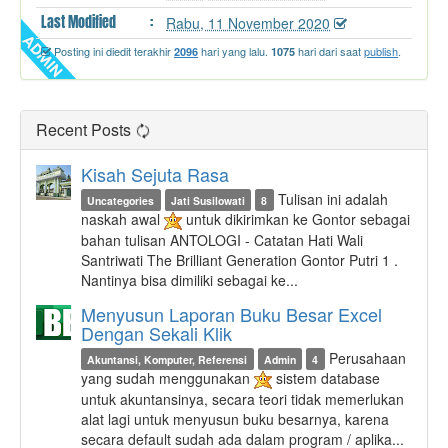
Last
Modified
:
Rabu, 11 November 2020
Posting ini diedit terakhir
hari yang lalu.
hari dari saat
publish
.
2096
1075
Recent Posts
Kisah Sejuta Rasa
Tulisan ini adalah
Uncategories
Jati Susilowati
8
naskah awal
untuk dikirimkan ke Gontor sebagai
bahan tulisan ANTOLOGI - Catatan Hati Wali
Santriwati The Brilliant Generation Gontor Putri 1 .
Nantinya bisa dimiliki sebagai ke...
Menyusun Laporan Buku Besar Excel
Dengan Sekali Klik
Perusahaan
Akuntansi, Komputer, Referensi
Admin
4
yang sudah menggunakan
sistem database
untuk akuntansinya, secara teori tidak memerlukan
alat lagi untuk menyusun buku besarnya, karena
secara default sudah ada dalam program / aplika...