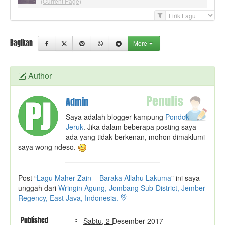
(Current Page)
F
i
l
Bagikan
More
t
e
r
Author
Admin
Saya adalah blogger kampung
Pondok
Jeruk
. Jika dalam beberapa posting saya
ada yang tidak berkenan, mohon dimaklumi
saya wong ndeso.
Post “
Lagu Maher Zain – Baraka Allahu Lakuma
” ini saya
unggah dari
Wringin Agung, Jombang Sub-District, Jember
Regency, East Java, Indonesia.
Published
:
Sabtu, 2 Desember 2017