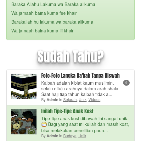
Baraka Allahu Lakuma wa Baraka alikuma
Wa jamaah baina kuma fee khair
Barakallah hu lakuma wa baraka alikuma
Wa jamaah baina kuma fii khair
Sudah Tahu?
Foto-Foto Langka Ka'bah Tanpa Kiswah
Ka'bah adalah kiblat kaum muslimin,
2
selalu dituju arahnya dalam arah shalat.
Saat haji tiap tahun ka'bah tidak a...
By
in
Sejarah
,
Unik
,
Videos
Admin
Inilah Tipe-Tipe Anak Kost
Tipe-tipe anak kost dibawah ini sangat unik.
Bagi yang saat ini kuliah dan masih kost,
bisa melakukan penelitian pada...
By
in
Budaya
,
Unik
Admin