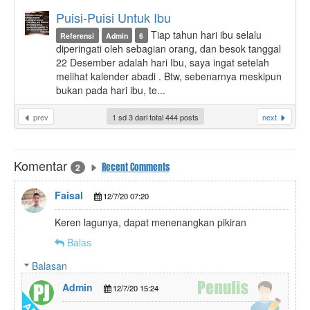
Puisi-Puisi Untuk Ibu
Tiap tahun hari ibu selalu
Referensi
Admin
6
diperingati oleh sebagian orang, dan besok tanggal
22 Desember adalah hari Ibu, saya ingat setelah
melihat kalender abadi . Btw, sebenarnya meskipun
bukan pada hari ibu, te...
prev
1 sd 3 dari total 444 posts
next
Komentar
Recent Comments
2
Faisal
12/7/20 07:20
Keren lagunya, dapat menenangkan pikiran
Balas
Balasan
Admin
12/7/20 15:24