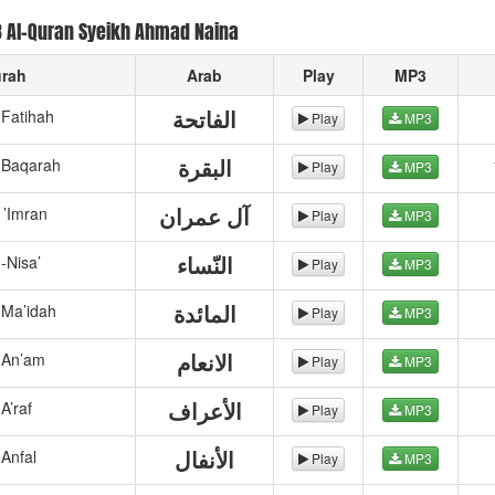
3 Al-Quran Syeikh Ahmad Naina
rah
Arab
Play
MP3
الفاتحة
-Fatihah
Play
MP3
البقرة
-Baqarah
Play
MP3
آل عمران
i ’Imran
Play
MP3
النّساء
-Nisa’
Play
MP3
المائدة
-Ma’idah
Play
MP3
الانعام
-An’am
Play
MP3
b
الأعراف
-A’raf
Play
MP3
y
S
الأنفال
-Anfal
Play
MP3
y