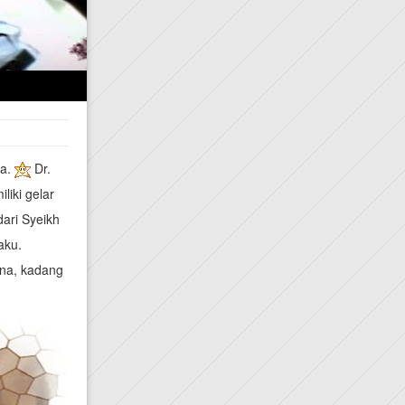
na.
Dr.
liki gelar
dari Syeikh
aku.
ina, kadang