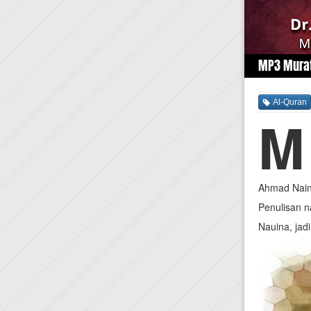
MP3 Murat
Al-Quran
M
Ahmad Naina
Penulisan n
Nauina, jad