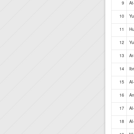
9
At
10
Yu
11
H
12
Yu
13
Ar
14
Ib
15
Al
16
An
17
Al
18
Al