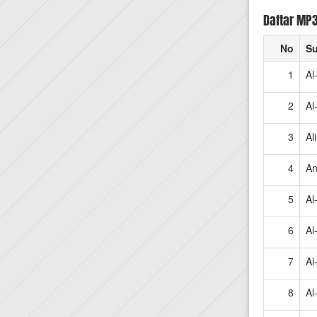
Daftar MP
No
Su
1
Al
2
Al
3
Al
4
An
5
Al
6
Al
7
Al
8
Al