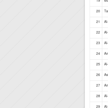
19
M
20
Ta
21
Al
22
Al
23
Al
24
An
25
Al
26
As
27
An
28
Al
29
Al