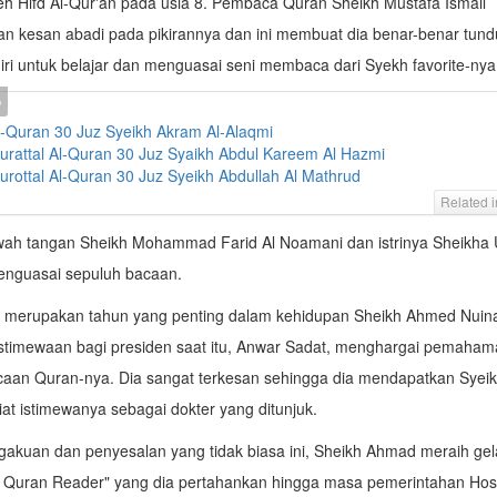
leh Hifd Al-Qur'an pada usia 8. Pembaca Quran Sheikh Mustafa Ismail
n kesan abadi pada pikirannya dan ini membuat dia benar-benar tun
diri untuk belajar dan menguasai seni membaca dari Syekh favorite-nya
-Quran 30 Juz Syeikh Akram Al-Alaqmi
rattal Al-Quran 30 Juz Syaikh Abdul Kareem Al Hazmi
rottal Al-Quran 30 Juz Syeikh Abdullah Al Mathrud
Related 
awah tangan Sheikh Mohammad Farid Al Noamani dan istrinya Sheikha
enguasai sepuluh bacaan.
 merupakan tahun yang penting dalam kehidupan Sheikh Ahmed Nuin
istimewaan bagi presiden saat itu, Anwar Sadat, menghargai pemaham
an Quran-nya. Dia sangat terkesan sehingga dia mendapatkan Syeikh
riat istimewanya sebagai dokter yang ditunjuk.
akuan dan penyesalan yang tidak biasa ini, Sheikh Ahmad meraih gel
y Quran Reader" yang dia pertahankan hingga masa pemerintahan Hos