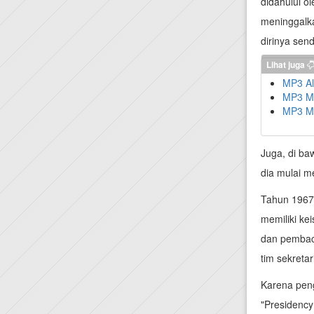
didahului o
meninggalka
dirinya sen
Lihat juga
MP3 Al
MP3 Mu
MP3 Mu
Juga, di b
dia mulai m
Tahun 1967
memiliki ke
dan pembaca
tim sekreta
Karena peng
"Presidenc