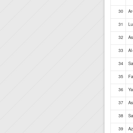
30
Ar
31
L
32
As
33
Al
34
Sa
35
Fa
36
Ya
37
As
38
S
39
Az