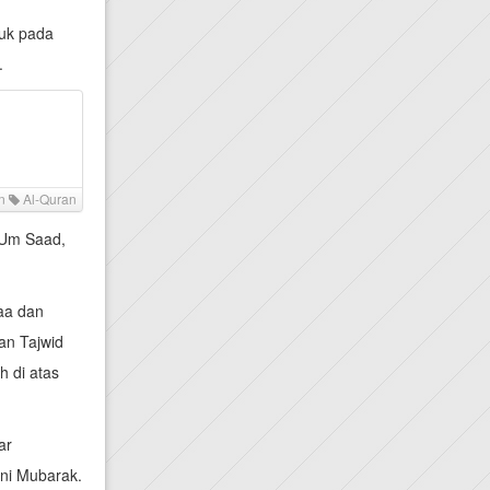
duk pada
.
in
Al-Quran
 Um Saad,
aa dan
an Tajwid
 di atas
ar
ni Mubarak.