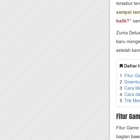
tersebut te
sampai tam
balik?”
sam
Zuma Delux
baru menge
setelah ka
Daftar I
1
Fitur 
2
Downlo
3
Cara M
4
Cara d
5
Trik Me
Fitur Ga
Fitur Game 
bagian bawah