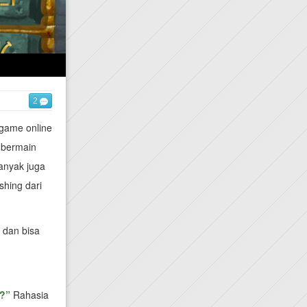
2
 game online
 bermain
banyak juga
shing dari
 dan bisa
?”
Rahasia