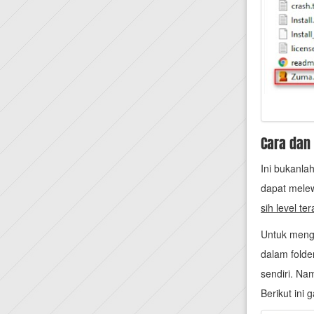
Cara dan
Ini bukanla
dapat melew
sih level te
Untuk menga
dalam fold
sendiri. Na
Berikut ini 