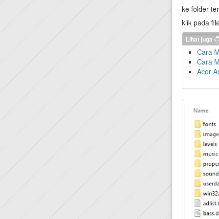
ke folder t
klik pada fi
Lihat juga
Cara 
Cara M
Acer A