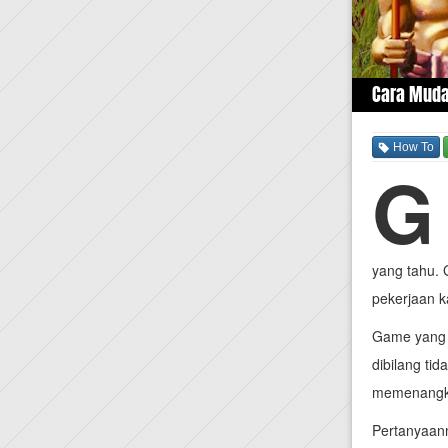
Cara Muda
How To
G
yang tahu. 
pekerjaan k
Game yang d
dibilang ti
memenangka
Pertanyaan