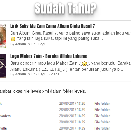
Sudah Tahu?
Lirik Sulis Ma Zam Zama Album Cinta Rasul 7
Dari Album Cinta Rasul 7, yang paling saya sukai adalah lagu yan
Yang lain juga suka, tapi ini yang paling suka...
By
in
Lirik Lagu
Admin
Lagu Maher Zain – Baraka Allahu Lakuma
Baru dengerin mp3 lagu Maher Zain
yang berjudul Baraka
Allahu Lakuma ( بارك الله لكما ), entah penulisan judulnya b...
By
in
Lirik Lagu
,
Videos
Admin
gambar lokasi file levels.xml dalam folder levels.