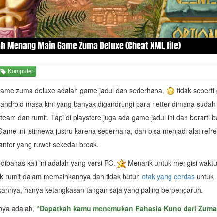
h Menang Main Game Zuma Deluxe (Cheat XML file)
Komputer
ame zuma deluxe adalah game jadul dan sederhana,
tidak seperti
android masa kini yang banyak digandrungi para netter dimana sudah
team dan rumit. Tapi di playstore juga ada game jadul ini dan berarti 
Game ini istimewa justru karena sederhana, dan bisa menjadi alat refre
antor yang ruwet sekedar break.
ibahas kali ini adalah yang versi PC.
Menarik untuk mengisi waktu
dak rumit dalam memainkannya dan tidak butuh
otak yang cerdas
untuk
nnya, hanya ketangkasan tangan saja yang paling berpengaruh.
nya adalah,
“Dapatkah kamu menemukan Rahasia Kuno dari Zuma