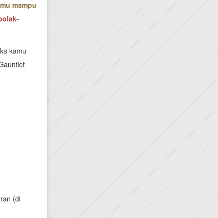
amu mampu
bolak-
ika kamu
Gauntlet
ran (di