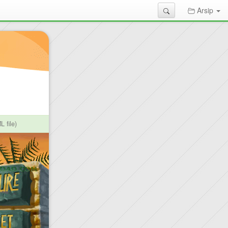
Search
Arsip
 file)