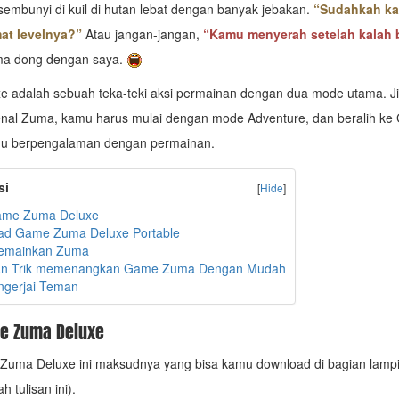
rsembunyi di kuil di hutan lebat dengan banyak jebakan.
“Sudahkah k
at levelnya?”
Atau jangan-jangan,
“Kamu menyerah setelah kalah 
a dong dengan saya.
e adalah sebuah teka-teki aksi permainan dengan dua mode utama. J
nal Zuma, kamu harus mulai dengan mode Adventure, dan beralih ke 
mu berpengalaman dengan permainan.
si
[
Hide
]
Game Zuma Deluxe
ad Game Zuma Deluxe Portable
emainkan Zuma
an Trik memenangkan Game Zuma Dengan Mudah
ngerjai Teman
me Zuma Deluxe
Zuma Deluxe ini maksudnya yang bisa kamu download di bagian lampi
 tulisan ini).