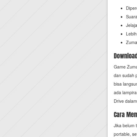
Diper
Suara
Jelaj
Lebih
Zuma
Download
Game Zuma 
dan sudah p
bisa langsu
ada lampiran
Drive dalam
Cara Me
Jika belum
portable, se