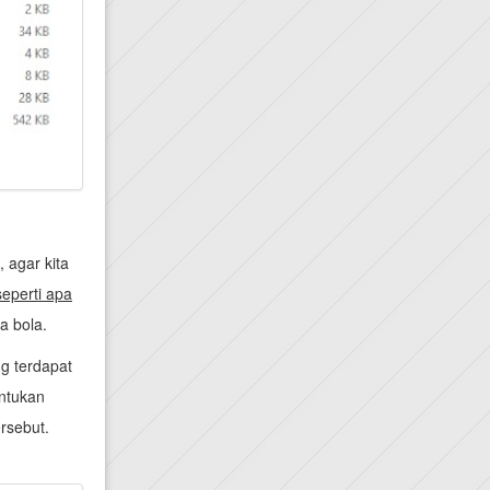
 agar kita
seperti apa
a bola.
g terdapat
entukan
ersebut.