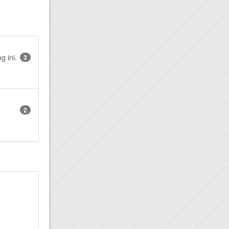
g ini.
3
2