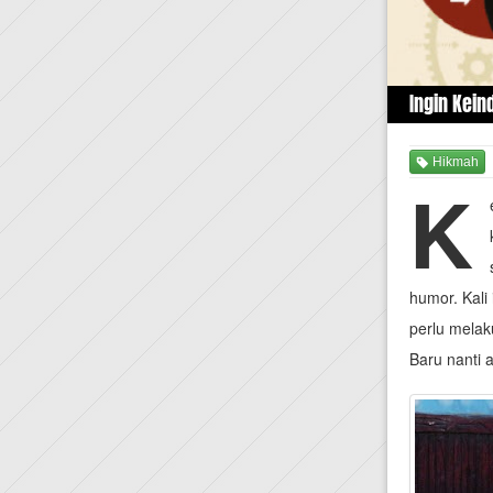
Ingin Kei
Hikmah
K
humor. Kali
perlu mela
Baru nanti 