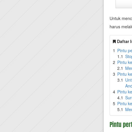
Untuk menc
harus melalu
Daftar I
1
Pintu p
1.1
Sto
2
Pintu k
2.1
Men
3
Pintu ke
3.1
Unt
And
4
Pintu k
4.1
Sur
5
Pintu k
5.1
Men
Pintu pe