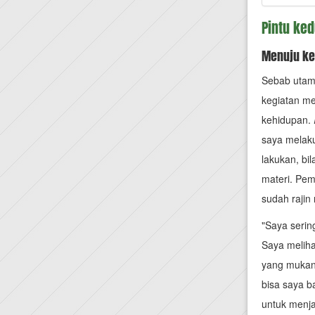
Pintu ke
Menuju ke
Sebab utama
kegiatan me
kehidupan.
saya melaku
lakukan, bi
materi. Pem
sudah rajin
"Saya serin
Saya meliha
yang mukany
bisa saya b
untuk menja