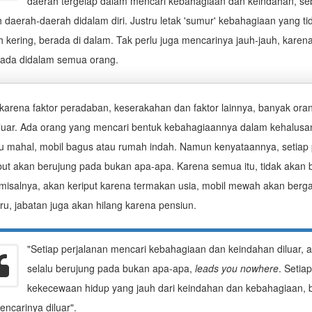
daerah tergelap dalam mencari kebahagiaan dan keindahan, s
 daerah-daerah didalam diri. Justru letak 'sumur' kebahagiaan yang ti
 kering, berada di dalam. Tak perlu juga mencarinya jauh-jauh, karena
erada didalam semua orang.
arena faktor peradaban, keserakahan dan faktor lainnya, banyak ora
iluar. Ada orang yang mencari bentuk kebahagiaannya dalam kehalusan 
ju mahal, mobil bagus atau rumah indah. Namun kenyataannya, setiap
ebut akan berujung pada bukan apa-apa. Karena semua itu, tidak akan
, misalnya, akan keriput karena termakan usia, mobil mewah akan berg
ru, jabatan juga akan hilang karena pensiun.
"Setiap perjalanan mencari kebahagiaan dan keindahan diluar, 
selalu berujung pada bukan apa-apa,
leads you nowhere
. Setia
kekecewaan hidup yang jauh dari keindahan dan kebahagiaan, 
encarinya diluar".