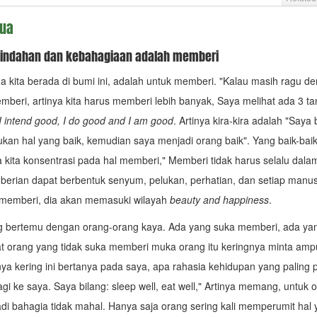
dua
indahan dan kebahagiaan adalah memberi
 kita berada di bumi ini, adalah untuk memberi. "Kalau masih ragu d
mberi, artinya kita harus memberi lebih banyak, Saya melihat ada 3 
I intend good, I do good and I am good
. Artinya kira-kira adalah "Saya 
kan hal yang baik, kemudian saya menjadi orang baik". Yang baik-baik i
la kita konsentrasi pada hal memberi," Memberi tidak harus selalu dala
berian dapat berbentuk senyum, pelukan, perhatian, dan setiap manu
 memberi, dia akan memasuki wilayah
beauty and happiness
.
g bertemu dengan orang-orang kaya. Ada yang suka memberi, ada yang
t orang yang tidak suka memberi muka orang itu keringnya minta am
a kering ini bertanya pada saya, apa rahasia kehidupan yang paling 
agi ke saya. Saya bilang: sleep well, eat well," Artinya memang, untuk 
di bahagia tidak mahal. Hanya saja orang sering kali memperumit hal