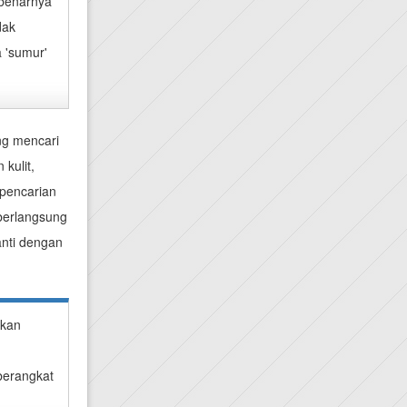
ebenarnya
dak
 'sumur'
ng mencari
kulit,
 pencarian
 berlangsung
anti dengan
akan
p
berangkat