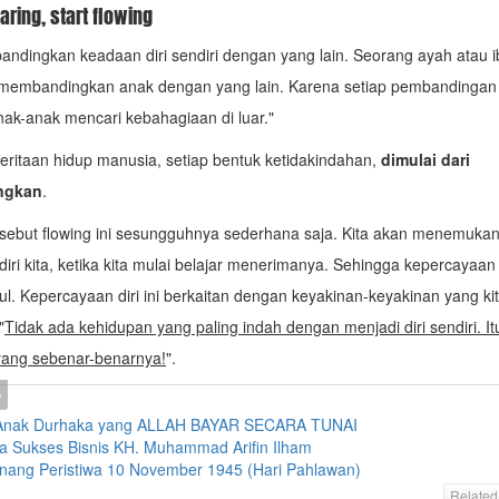
ring, start flowing
ndingkan keadaan diri sendiri dengan yang lain. Seorang ayah atau i
k membandingkan anak dengan yang lain. Karena setiap pembandingan
k-anak mencari kebahagiaan di luar."
eritaan hidup manusia, setiap bentuk ketidakindahan,
dimulai dari
ngkan
.
sebut flowing ini sesungguhnya sederhana saja. Kita akan menemuka
 diri kita, ketika kita mulai belajar menerimanya. Sehingga kepercayaan 
l. Kepercayaan diri ini berkaitan dengan keyakinan-keyakinan yang k
"
Tidak ada kehidupan yang paling indah dengan menjadi diri sendiri. It
yang sebenar-benarnya!
".
 Anak Durhaka yang ALLAH BAYAR SECARA TUNAI
a Sukses Bisnis KH. Muhammad Arifin Ilham
ang Peristiwa 10 November 1945 (Hari Pahlawan)
Related