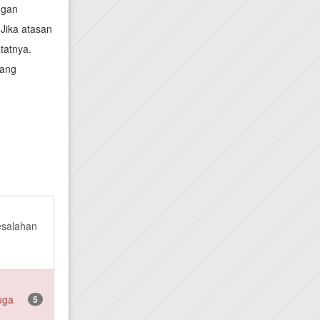
ngan
 Jika atasan
tatnya.
yang
esalahan
uga
5