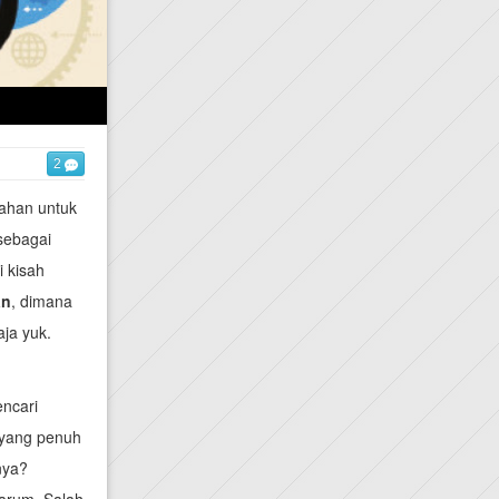
2
ahan untuk
 sebagai
i kisah
an
, dimana
aja yuk.
encari
 yang penuh
nya?