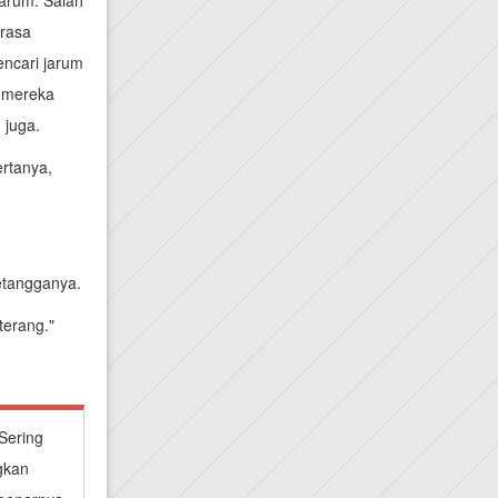
jarum. Salah
rasa
ncari jarum
m mereka
 juga.
ertanya,
tetangganya.
terang."
Sering
gkan