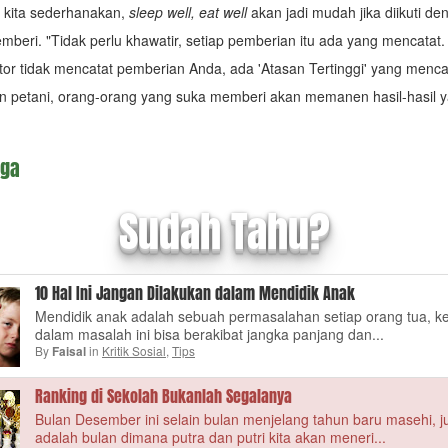
u kita sederhanakan,
sleep well, eat well
akan jadi mudah jika diikuti de
mberi. "Tidak perlu khawatir, setiap pemberian itu ada yang mencatat.
tor tidak mencatat pemberian Anda, ada 'Atasan Tertinggi' yang menca
n petani, orang-orang yang suka memberi akan memanen hasil-hasil 
iga
Sudah Tahu?
10 Hal Ini Jangan Dilakukan dalam Mendidik Anak
Mendidik anak adalah sebuah permasalahan setiap orang tua, k
dalam masalah ini bisa berakibat jangka panjang dan...
By
in
Kritik Sosial
,
Tips
Faisal
Ranking di Sekolah Bukanlah Segalanya
Bulan Desember ini selain bulan menjelang tahun baru masehi, j
adalah bulan dimana putra dan putri kita akan meneri...