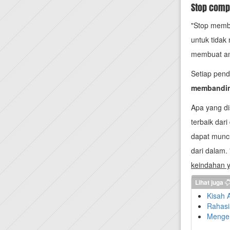
Stop compa
"Stop memba
untuk tida
membuat ana
Setiap pend
membandi
Apa yang di
terbaik dari
dapat muncu
dari dalam. 
keindahan 
Lihat juga
Kisah
Rahasi
Mengen