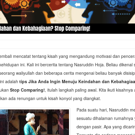
ndahan dan Kebahagiaan? Stop Comparing!
embali mencatat tentang kisah yang mengandung motivasi dan pencer
kehidupan ini. Kali ini bercerita tentang Nasruddin Hoja. Beliau dikenal
seorang waliyullah dan beberapa cerita mengenai beliau banyak disisip
 ini adalah
tips Jika Anda Ingin Menuju Keindahan dan Kebahagia
kukan
Stop Comparing!
, itulah langkah paling awal. Kita ikuti kisahnya 
akan ada renungan untuk kisah konyol yang diangkat.
Pada suatu hari, Nasruddin m
sesuatu dihalaman rumahnya
dengan pasir. Apa yang dicari