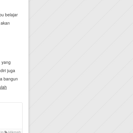
bu belajar
 akan
n yang
diri juga
ita bangun
ulah
 in
Hikmah