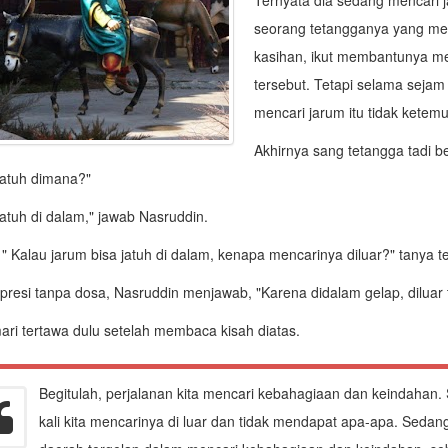
Ternyata dia sedang mencari 
seorang tetangganya yang me
kasihan, ikut membantunya me
tersebut. Tetapi selama seja
mencari jarum itu tidak ketemu
Akhirnya sang tetangga tadi b
jatuh dimana?"
atuh di dalam," jawab Nasruddin.
" Kalau jarum bisa jatuh di dalam, kenapa mencarinya diluar?" tanya 
resi tanpa dosa, Nasruddin menjawab, "Karena didalam gelap, diluar 
ari tertawa dulu setelah membaca kisah diatas.
Begitulah, perjalanan kita mencari kebahagiaan dan keindahan. 
kali kita mencarinya di luar dan tidak mendapat apa-apa. Sedan