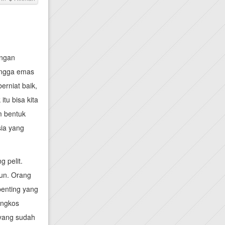
engan
tangga emas
berniat baik,
tu bisa kita
m bentuk
sia yang
 pelit.
pun. Orang
penting yang
ongkos
 yang sudah