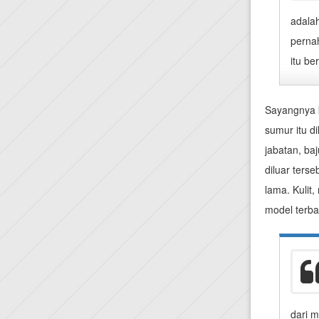
adalah
pernah
itu b
Sayangnya k
sumur itu d
jabatan, ba
diluar ters
lama. Kulit
model terba
dari m