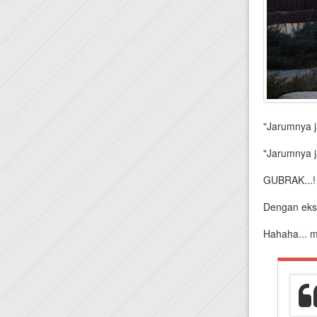
"Jarumnya 
"Jarumnya j
GUBRAK...! 
Dengan eksp
Hahaha... m