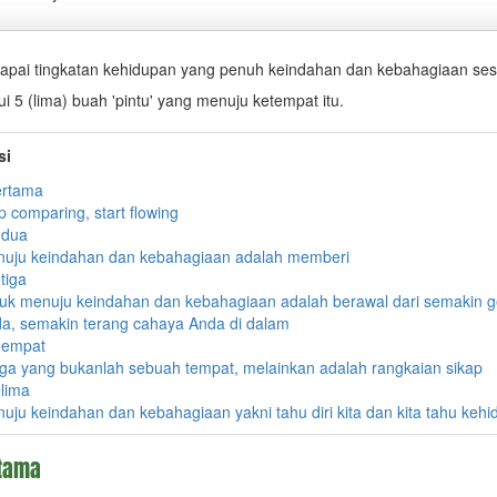
apai tingkatan kehidupan yang penuh keindahan dan kebahagiaan se
i 5 (lima) buah 'pintu' yang menuju ketempat itu.
si
ertama
p comparing, start flowing
edua
uju keindahan dan kebahagiaan adalah memberi
tiga
uk menuju keindahan dan kebahagiaan adalah berawal dari semakin g
a, semakin terang cahaya Anda di dalam
eempat
ga yang bukanlah sebuah tempat, melainkan adalah rangkaian sikap
elima
uju keindahan dan kebahagiaan yakni tahu diri kita dan kita tahu keh
rtama