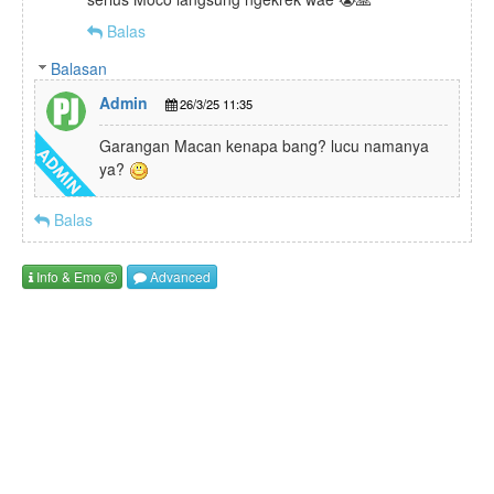
Balas
Balasan
Admin
26/3/25 11:35
Garangan Macan kenapa bang? lucu namanya
ya?
Balas
Info
& Emo
Advanced