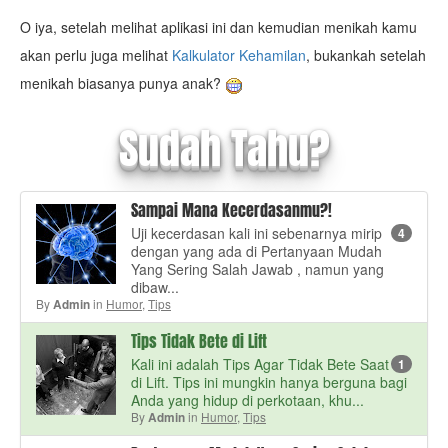
O iya, setelah melihat aplikasi ini dan kemudian menikah kamu
akan perlu juga melihat
Kalkulator Kehamilan
, bukankah setelah
menikah biasanya punya anak?
Sudah Tahu?
Sampai Mana Kecerdasanmu?!
Uji kecerdasan kali ini sebenarnya mirip
4
dengan yang ada di Pertanyaan Mudah
Yang Sering Salah Jawab , namun yang
dibaw...
By
in
Humor
,
Tips
Admin
Tips Tidak Bete di Lift
Kali ini adalah Tips Agar Tidak Bete Saat
1
di Lift. Tips ini mungkin hanya berguna bagi
Anda yang hidup di perkotaan, khu...
By
in
Humor
,
Tips
Admin