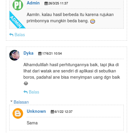
Admin
26/3/25 11:37
Aamiin. kalau hasil berbeda itu karena rujukan
primbonnya mungkin beda bang.
Balas
Dyka
17/6/21 10:54
Alhamdulillah hasil perhitungannya baik, tapi jika di
lihat dari watak ane sendiri di aplikasi di sebutkan
boros, padahal ane bisa menyimpan uang dgn baik
😂
Balas
Balasan
Unknown
6/1/22 12:37
Sama