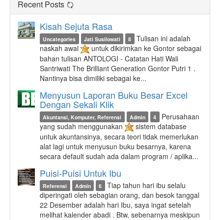
Recent Posts
Kisah Sejuta Rasa
Tulisan ini adalah
Uncategories
Jati Susilowati
8
naskah awal
untuk dikirimkan ke Gontor sebagai
bahan tulisan ANTOLOGI - Catatan Hati Wali
Santriwati The Brilliant Generation Gontor Putri 1 .
Nantinya bisa dimiliki sebagai ke...
Menyusun Laporan Buku Besar Excel
Dengan Sekali Klik
Perusahaan
Akuntansi, Komputer, Referensi
Admin
4
yang sudah menggunakan
sistem database
untuk akuntansinya, secara teori tidak memerlukan
alat lagi untuk menyusun buku besarnya, karena
secara default sudah ada dalam program / aplika...
Puisi-Puisi Untuk Ibu
Tiap tahun hari ibu selalu
Referensi
Admin
6
diperingati oleh sebagian orang, dan besok tanggal
22 Desember adalah hari Ibu, saya ingat setelah
melihat kalender abadi . Btw, sebenarnya meskipun