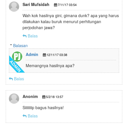
Sari Mufsidah
7/11/17 03:54
Wah kok hasilnya gini, gimana dunk? apa yang harus
dilakukan kalau buruk menurut perhitungan
perjodohan jawa?
Balas
Balasan
Admin
12/11/17 03:38
Memangnya hasilnya apa?
Balas
Anonim
5/2/18 13:57
Siiiiiiiip bagus hasilnya!
Balas