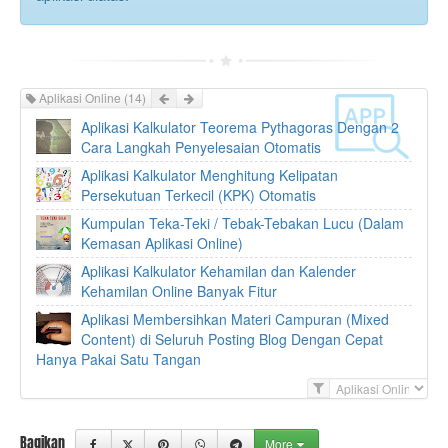
Prev
Next
Aplikasi Online
(14)
Aplikasi Kalkulator Teorema Pythagoras Dengan 2
Cara Langkah Penyelesaian Otomatis
Aplikasi Kalkulator Menghitung Kelipatan
Persekutuan Terkecil (KPK) Otomatis
Kumpulan Teka-Teki / Tebak-Tebakan Lucu (Dalam
Kemasan Aplikasi Online)
Aplikasi Kalkulator Kehamilan dan Kalender
Kehamilan Online Banyak Fitur
Aplikasi Membersihkan Materi Campuran (Mixed
Content) di Seluruh Posting Blog Dengan Cepat
Hanya Pakai Satu Tangan
F
i
l
Bagikan
More
t