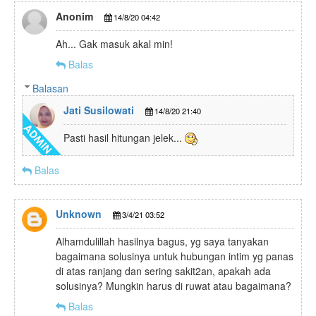
Anonim
14/8/20 04:42
Ah... Gak masuk akal min!
Balas
Balasan
Jati Susilowati
14/8/20 21:40
Pasti hasil hitungan jelek...
Balas
Unknown
3/4/21 03:52
Alhamdulillah hasilnya bagus, yg saya tanyakan
bagaimana solusinya untuk hubungan intim yg panas
di atas ranjang dan sering sakit2an, apakah ada
solusinya? Mungkin harus di ruwat atau bagaimana?
Balas