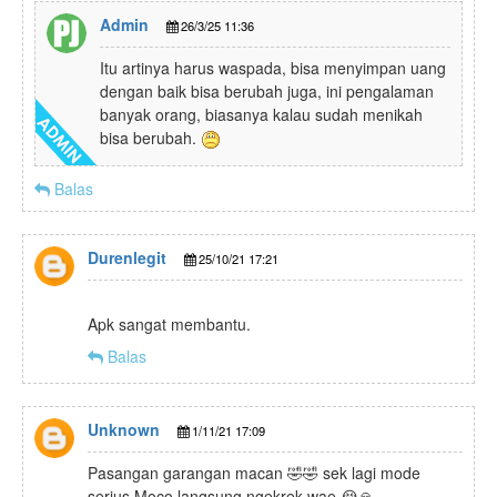
Admin
26/3/25 11:36
Itu artinya harus waspada, bisa menyimpan uang
dengan baik bisa berubah juga, ini pengalaman
banyak orang, biasanya kalau sudah menikah
bisa berubah.
Balas
Durenlegit
25/10/21 17:21
Apk sangat membantu.
Balas
Unknown
1/11/21 17:09
Pasangan garangan macan 🤣🤣 sek lagi mode
serius Moco langsung ngekrek wae 😭🙏