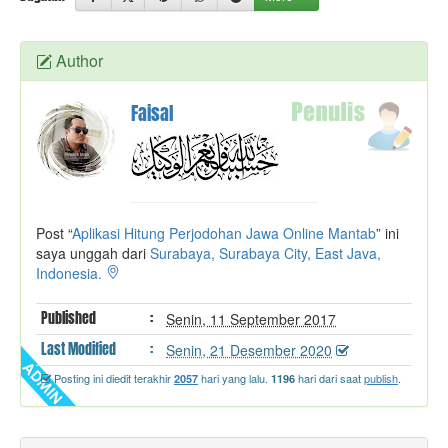
e
r
Author
Faisal
Post “
Aplikasi Hitung Perjodohan Jawa Online Mantab
” ini
saya unggah dari
Surabaya, Surabaya City, East Java,
Indonesia.
Published
:
Senin, 11 September 2017
Last
Modified
:
Senin, 21 Desember 2020
Posting ini diedit terakhir
hari yang lalu.
hari dari saat
publish
.
2057
1196