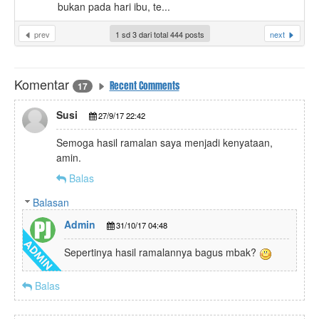
bukan pada hari ibu, te...
prev
1 sd 3 dari total 444 posts
next
Komentar
Recent Comments
17
Susi
27/9/17 22:42
Semoga hasil ramalan saya menjadi kenyataan,
amin.
Balas
Balasan
Admin
31/10/17 04:48
Sepertinya hasil ramalannya bagus mbak?
Balas