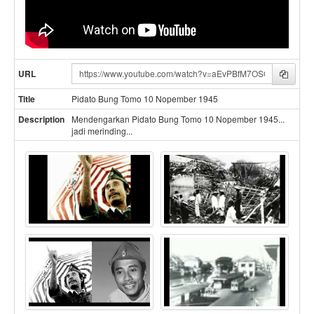
V
Copy
URL
i
d
Title
Pidato Bung Tomo 10 Nopember 1945
e
o
Desc
ription
Mendengarkan Pidato Bung Tomo 10 Nopember 1945...
U
jadi merinding...
R
L