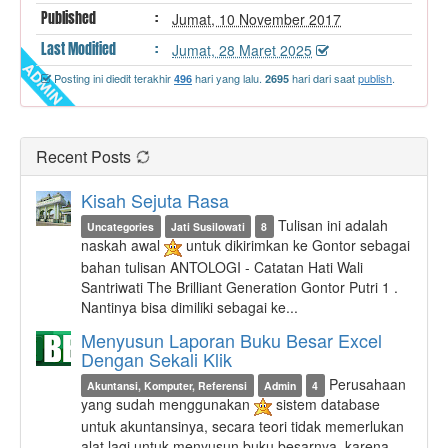
Published
:
Jumat, 10 November 2017
Last
Modified
:
Jumat, 28 Maret 2025
Posting ini diedit terakhir
hari yang lalu.
hari dari saat
publish
.
496
2695
Recent Posts
Kisah Sejuta Rasa
Tulisan ini adalah
Uncategories
Jati Susilowati
8
naskah awal
untuk dikirimkan ke Gontor sebagai
bahan tulisan ANTOLOGI - Catatan Hati Wali
Santriwati The Brilliant Generation Gontor Putri 1 .
Nantinya bisa dimiliki sebagai ke...
Menyusun Laporan Buku Besar Excel
Dengan Sekali Klik
Perusahaan
Akuntansi, Komputer, Referensi
Admin
4
yang sudah menggunakan
sistem database
untuk akuntansinya, secara teori tidak memerlukan
alat lagi untuk menyusun buku besarnya, karena