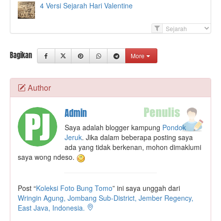
4 Versi Sejarah Hari Valentine
F
i
l
Bagikan
More
t
e
r
Author
Admin
Saya adalah blogger kampung
Pondok
Jeruk
. Jika dalam beberapa posting saya
ada yang tidak berkenan, mohon dimaklumi
saya wong ndeso.
Post “
Koleksi Foto Bung Tomo
” ini saya unggah dari
Wringin Agung, Jombang Sub-District, Jember Regency,
East Java, Indonesia.