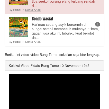
tiba seekor burung elang terbang rendah
d...
By
in
Cerita Anak
Faisal
Bende Wasiat
Harimau sedang asyik bercermin di
4
sungai sambil membasuh mukanya. "Hmm,
gagah juga aku ini, tubuhku kuat berotot
da...
By
in
Cerita Anak
Faisal
Berikut ini video-video Bung Tomo, sekalian saja biar lengkap.
Koleksi Video Pidato Bung Tomo 10 November 1945