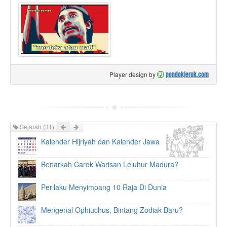
Player design by
pondokjeruk.com
Prev
Next
Sejarah
(31)
Kalender Hijriyah dan Kalender Jawa
Benarkah Carok Warisan Leluhur Madura?
Perilaku Menyimpang 10 Raja Di Dunia
Mengenal Ophiuchus, Bintang Zodiak Baru?