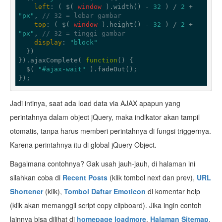
left
: ( $( 
window
 ).width() - 
32
 ) / 
2
 + 
"px"
, 
// 32 = lebar gambar
top
: ( $( 
window
 ).height() - 
32
 ) / 
2
 + 
"px"
, 
// 32 = tinggi gambar
display
: 
"block"
  })

}).ajaxComplete( 
function
(
) 
{

  $( 
"#ajax-wait"
 ).fadeOut();

});
Jadi intinya, saat ada load data via AJAX apapun yang
perintahnya dalam object jQuery, maka indikator akan tampil
otomatis, tanpa harus memberi perintahnya di fungsi triggernya.
Karena perintahnya itu di global jQuery Object.
Bagaimana contohnya? Gak usah jauh-jauh, di halaman ini
silahkan coba di
Recent Posts
(klik tombol next dan prev),
URL
Shortener
(klik),
Tombol Daftar Emoticon
di komentar help
(klik akan memanggil script copy clipboard). Jika ingin contoh
lainnya bisa dilihat di
homepage loadmore
,
Halaman Sitemap
.