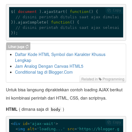
 Copy
$( 
document
 ).ajaxStart( 
function
(
) 
{

// disini perintah ditulis saat ajax dimulai
}).ajaxComplete( 
function
(
) 
{

// disini perintah ditulis saat ajax selesai
});
Lihat juga
Daftar Kode HTML Symbol dan Karakter Khusus
Lengkap
Jam Analog Dengan Canvas HTML5
Conditional tag di Blogger.Com
Related in
Programming
Untuk bisa langsung dipraktekkan contoh loading AJAX berikut
ini kombinasi perintah dari HTML, CSS, dan scriptnya.
HTML
( dimana saja di
)
body
 Copy
<
div
id
=
'ajax-wait'
>
<
img
alt
=
'loading...'
src
=
'https://blogger.g