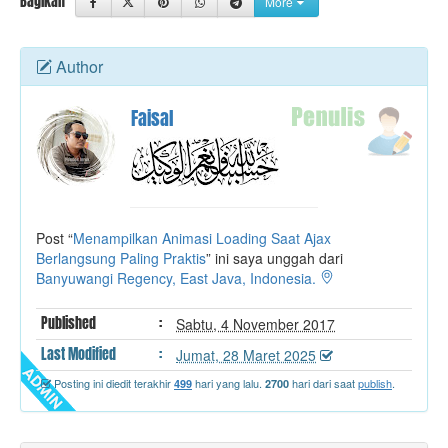
Bagikan
More
t
e
r
Author
Faisal
Post “
Menampilkan Animasi Loading Saat Ajax
Berlangsung Paling Praktis
” ini saya unggah dari
Banyuwangi Regency, East Java, Indonesia.
Published
:
Sabtu, 4 November 2017
Last
Modified
:
Jumat, 28 Maret 2025
Posting ini diedit terakhir
hari yang lalu.
hari dari saat
publish
.
499
2700