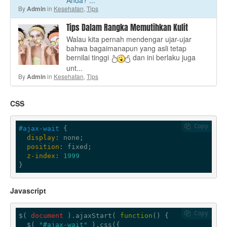
Anda? ...
By
in
Kesehatan
,
Tips
Admin
Tips Dalam Rangka Memutihkan Kulit
Walau kita pernah mendengar ujar-ujar
bahwa bagaimanapun yang asli tetap
bernilai tinggi
dan ini berlaku juga
unt...
By
in
Kesehatan
,
Tips
Admin
CSS
 Copy
#ajax-wait
 {

display
: none;

position
: fixed;

z-index
: 
1999
}
Javascript
 Copy
$( 
document
 ).ajaxStart( 
function
(
) 
{

  $( 
"#ajax-wait"
 ).css({
