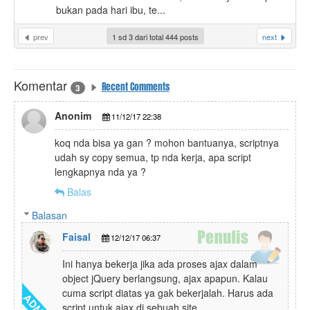
bukan pada hari ibu, te...
prev
1 sd 3 dari total 444 posts
next
Komentar
Recent Comments
3
Anonim
11/12/17 22:38
koq nda bisa ya gan ? mohon bantuanya, scriptnya
udah sy copy semua, tp nda kerja, apa script
lengkapnya nda ya ?
Balas
Balasan
Faisal
12/12/17 06:37
Ini hanya bekerja jika ada proses ajax dalam
object jQuery berlangsung, ajax apapun. Kalau
cuma script diatas ya gak bekerjalah. Harus ada
script untuk ajax di sebuah site.