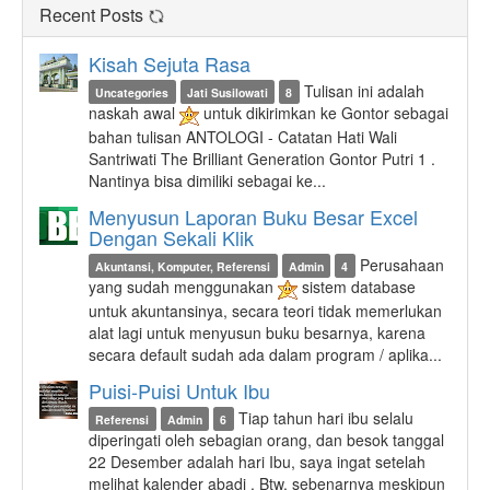
Recent Posts
Kisah Sejuta Rasa
Tulisan ini adalah
Uncategories
Jati Susilowati
8
naskah awal
untuk dikirimkan ke Gontor sebagai
bahan tulisan ANTOLOGI - Catatan Hati Wali
Santriwati The Brilliant Generation Gontor Putri 1 .
Nantinya bisa dimiliki sebagai ke...
Menyusun Laporan Buku Besar Excel
Dengan Sekali Klik
Perusahaan
Akuntansi, Komputer, Referensi
Admin
4
yang sudah menggunakan
sistem database
untuk akuntansinya, secara teori tidak memerlukan
alat lagi untuk menyusun buku besarnya, karena
secara default sudah ada dalam program / aplika...
Puisi-Puisi Untuk Ibu
Tiap tahun hari ibu selalu
Referensi
Admin
6
diperingati oleh sebagian orang, dan besok tanggal
22 Desember adalah hari Ibu, saya ingat setelah
melihat kalender abadi . Btw, sebenarnya meskipun