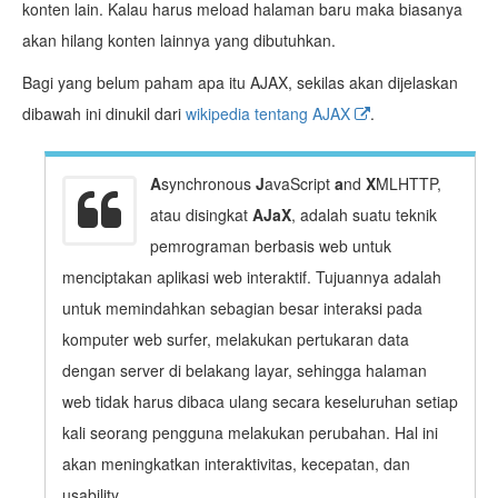
konten lain. Kalau harus meload halaman baru maka biasanya
akan hilang konten lainnya yang dibutuhkan.
Bagi yang belum paham apa itu AJAX, sekilas akan dijelaskan
dibawah ini dinukil dari
wikipedia tentang AJAX
.
A
synchronous
J
avaScript
a
nd
X
MLHTTP,
atau disingkat
AJaX
, adalah suatu teknik
pemrograman berbasis web untuk
menciptakan aplikasi web interaktif. Tujuannya adalah
untuk memindahkan sebagian besar interaksi pada
komputer web surfer, melakukan pertukaran data
dengan server di belakang layar, sehingga halaman
web tidak harus dibaca ulang secara keseluruhan setiap
kali seorang pengguna melakukan perubahan. Hal ini
akan meningkatkan interaktivitas, kecepatan, dan
usability.