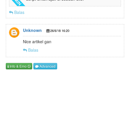
Balas
Unknown
26/6/18 16:20
Nice artikel gan
Balas
Info
& Emo
Advanced