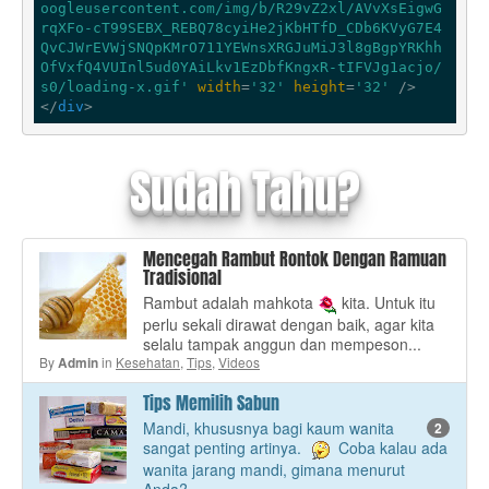
oogleusercontent.com/img/b/R29vZ2xl/AVvXsEigwG
rqXFo-cT99SEBX_REBQ78cyiHe2jKbHTfD_CDb6KVyG7E4
QvCJWrEVWjSNQpKMrO711YEWnsXRGJuMiJ3l8gBgpYRKhh
OfVxfQ4VUInl5ud0YAiLkv1EzDbfKngxR-tIFVJg1acjo/
s0/loading-x.gif'
width
=
'32'
height
=
'32'
 />
</
div
>
Sudah Tahu?
Mencegah Rambut Rontok Dengan Ramuan
Tradisional
Rambut adalah mahkota
kita. Untuk itu
perlu sekali dirawat dengan baik, agar kita
selalu tampak anggun dan mempeson...
By
in
Kesehatan
,
Tips
,
Videos
Admin
Tips Memilih Sabun
Mandi, khususnya bagi kaum wanita
2
sangat penting artinya.
Coba kalau ada
wanita jarang mandi, gimana menurut