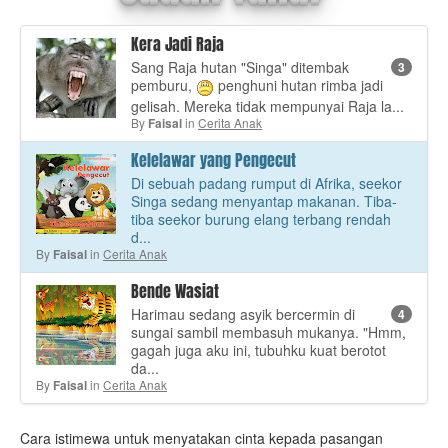
Kera Jadi Raja
Sang Raja hutan "Singa" ditembak
3
pemburu,
penghuni hutan rimba jadi
gelisah. Mereka tidak mempunyai Raja la...
By
in
Cerita Anak
Faisal
Kelelawar yang Pengecut
Di sebuah padang rumput di Afrika, seekor
Singa sedang menyantap makanan. Tiba-
tiba seekor burung elang terbang rendah
d...
By
in
Cerita Anak
Faisal
Bende Wasiat
Harimau sedang asyik bercermin di
4
sungai sambil membasuh mukanya. "Hmm,
gagah juga aku ini, tubuhku kuat berotot
da...
By
in
Cerita Anak
Faisal
Cara istimewa untuk menyatakan cinta kepada pasangan