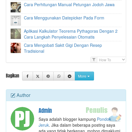
Cara Perhitungan Manual Petungan Jodoh Jawa
Cara Menggunakan Datepicker Pada Form
Aplikasi Kalkulator Teorema Pythagoras Dengan 2
Cara Langkah Penyelesaian Otomatis
Cara Mengobati Sakit Gigi Dengan Resep
Tradisional
F
i
l
Bagikan
More
t
e
r
Author
Admin
Saya adalah blogger kampung
Pondok
Jeruk
. Jika dalam beberapa posting saya
ada yang tidak berkenan, mohon dimaklumi