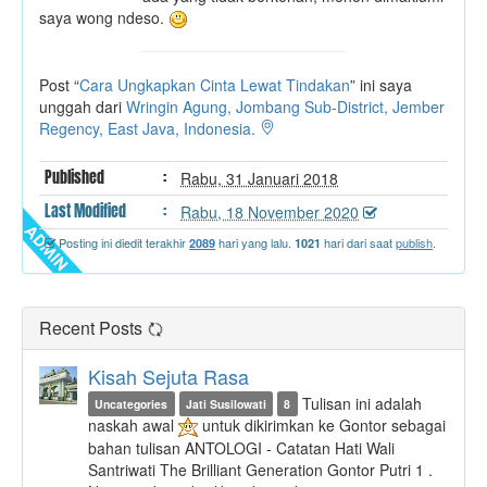
saya wong ndeso.
Post “
Cara Ungkapkan Cinta Lewat Tindakan
” ini saya
unggah dari
Wringin Agung, Jombang Sub-District, Jember
Regency, East Java, Indonesia.
Published
:
Rabu, 31 Januari 2018
Last
Modified
:
Rabu, 18 November 2020
Posting ini diedit terakhir
hari yang lalu.
hari dari saat
publish
.
2089
1021
Recent Posts
Kisah Sejuta Rasa
Tulisan ini adalah
Uncategories
Jati Susilowati
8
naskah awal
untuk dikirimkan ke Gontor sebagai
bahan tulisan ANTOLOGI - Catatan Hati Wali
Santriwati The Brilliant Generation Gontor Putri 1 .