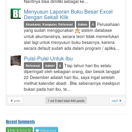
Nantinya bisa dimiliki sebagai ke...
Menyusun Laporan Buku Besar Excel
Dengan Sekali Klik
Perusahaan
Akuntansi, Komputer, Referensi
Admin
4
yang sudah menggunakan
sistem database
untuk akuntansinya, secara teori tidak memerlukan
alat lagi untuk menyusun buku besarnya, karena
secara default sudah ada dalam program / aplika...
Puisi-Puisi Untuk Ibu
Tiap tahun hari ibu selalu
Referensi
Admin
6
diperingati oleh sebagian orang, dan besok tanggal
22 Desember adalah hari Ibu, saya ingat setelah
melihat kalender abadi . Btw, sebenarnya meskipun
bukan pada hari ibu, te...
prev
1 sd 3 dari total 444 posts
next
Recent Comments
Info
& Emo
Advanced