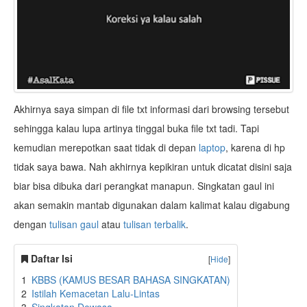
Akhirnya saya simpan di file txt informasi dari browsing tersebut
sehingga kalau lupa artinya tinggal buka file txt tadi. Tapi
kemudian merepotkan saat tidak di depan
laptop
, karena di hp
tidak saya bawa. Nah akhirnya kepikiran untuk dicatat disini saja
biar bisa dibuka dari perangkat manapun. Singkatan gaul ini
akan semakin mantab digunakan dalam kalimat kalau digabung
dengan
tulisan gaul
atau
tulisan terbalik
.
Daftar Isi
[
Hide
]
1
KBBS (KAMUS BESAR BAHASA SINGKATAN)
2
Istilah Kemacetan Lalu-Lintas