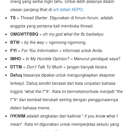
orang yang serba ingin tahu. Untuk lebih jelasnya dalam
ulasan panjang lihat di
arti istilah KEPO
.
TS
=
Thread Starter
. Digunakan di forum-forum, adalah
anggota yang pertama kali membuka thread.
OMGWTFBBQ
=
oh my god what the ffu barbekyu
BTW
=
by the way
= ngomong-ngomong.
FYI
=
For You Information
= informasi untuk Anda.
IMHO
=
In My Humble Opinion?
= Menurut pendapat saya?
DTTM
=
Don't Talk To Much
= jangan banyak bicara.
Dafuq
biasanya dipakai untuk mengungkapkan ekspresi
terkejut. Dafuq sendiri berasal dari kata umpatan bahasa
Inggris “
what the f**k
”. Kata ini bermetamorfosis menjadi "
the
f**k
" dan kembali berubah seiring dengan penggunaannya
dalam bahasa meme.
IYKWIM
adalah singkatan dari kalimat "
if you know what I
mean
". Kata ini digunakan untuk memperjelas sesutu yang