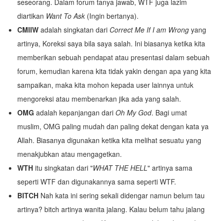
seseorang. Dalam forum tanya jawab, WTF juga lazim
diartikan
Want To Ask
(Ingin bertanya).
CMIIW
adalah singkatan dari
Correct Me If I am Wrong
yang
artinya, Koreksi saya bila saya salah. Ini biasanya ketika kita
memberikan sebuah pendapat atau presentasi dalam sebuah
forum, kemudian karena kita tidak yakin dengan apa yang kita
sampaikan, maka kita mohon kepada user lainnya untuk
mengoreksi atau membenarkan jika ada yang salah.
OMG
adalah kepanjangan dari
Oh My God
. Bagi umat
muslim, OMG paling mudah dan paling dekat dengan kata ya
Allah. Biasanya digunakan ketika kita melihat sesuatu yang
menakjubkan atau mengagetkan.
WTH
itu singkatan dari "
WHAT THE HELL
" artinya sama
seperti WTF dan digunakannya sama seperti WTF.
BITCH
Nah kata ini sering sekali didengar namun belum tau
artinya? bitch artinya wanita jalang. Kalau belum tahu jalang