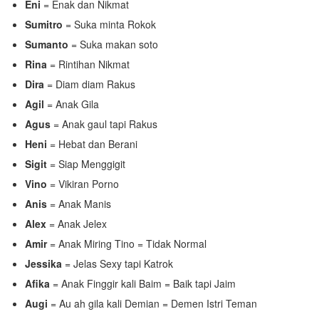
Eni
= Enak dan Nikmat
Sumitro
= Suka minta Rokok
Sumanto
= Suka makan soto
Rina
= Rintihan Nikmat
Dira
= Diam diam Rakus
Agil
= Anak Gila
Agus
= Anak gaul tapi Rakus
Heni
= Hebat dan Berani
Sigit
= Siap Menggigit
Vino
= Vikiran Porno
Anis
= Anak Manis
Alex
= Anak Jelex
Amir
= Anak Miring Tino = Tidak Normal
Jessika
= Jelas Sexy tapi Katrok
Afika
= Anak Finggir kali Baim = Baik tapi Jaim
Augi
= Au ah gila kali Demian = Demen Istri Teman