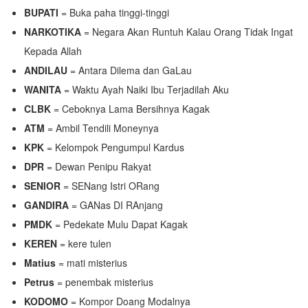
BUPATI
= Buka paha tinggi-tinggi
NARKOTIKA
= Negara Akan Runtuh Kalau Orang Tidak Ingat
Kepada Allah
ANDILAU
= Antara Dilema dan GaLau
WANITA
= Waktu Ayah Naiki Ibu Terjadilah Aku
CLBK
= Ceboknya Lama Bersihnya Kagak
ATM
= Ambil Tendili Moneynya
KPK
= Kelompok Pengumpul Kardus
DPR
= Dewan Penipu Rakyat
SENIOR
= SENang Istri ORang
GANDIRA
= GANas DI RAnjang
PMDK
= Pedekate Mulu Dapat Kagak
KEREN
= kere tulen
Matius
= mati misterius
Petrus
= penembak misterius
KODOMO
= Kompor Doang Modalnya