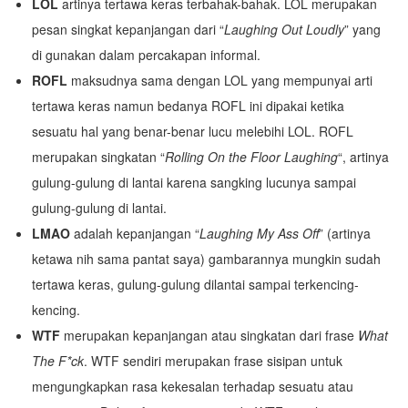
LOL
artinya tertawa keras terbahak-bahak. LOL merupakan
pesan singkat kepanjangan dari “
Laughing Out Loudly
” yang
di gunakan dalam percakapan informal.
ROFL
maksudnya sama dengan LOL yang mempunyai arti
tertawa keras namun bedanya ROFL ini dipakai ketika
sesuatu hal yang benar-benar lucu melebihi LOL. ROFL
merupakan singkatan “
Rolling On the Floor Laughing
“, artinya
gulung-gulung di lantai karena sangking lucunya sampai
gulung-gulung di lantai.
LMAO
adalah kepanjangan “
Laughing My Ass Off
” (artinya
ketawa nih sama pantat saya) gambarannya mungkin sudah
tertawa keras, gulung-gulung dilantai sampai terkencing-
kencing.
WTF
merupakan kepanjangan atau singkatan dari frase
What
The F*ck
. WTF sendiri merupakan frase sisipan untuk
mengungkapkan rasa kekesalan terhadap sesuatu atau