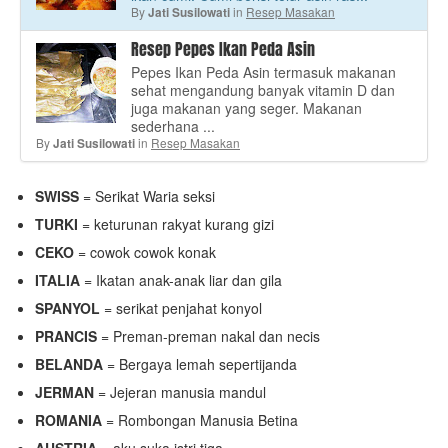
By
in
Resep Masakan
Jati Susilowati
Resep Pepes Ikan Peda Asin
Pepes Ikan Peda Asin termasuk makanan
sehat mengandung banyak vitamin D dan
juga makanan yang seger. Makanan
sederhana ...
By
in
Resep Masakan
Jati Susilowati
SWISS
= Serikat Waria seksi
TURKI
= keturunan rakyat kurang gizi
CEKO
= cowok cowok konak
ITALIA
= Ikatan anak-anak liar dan gila
SPANYOL
= serikat penjahat konyol
PRANCIS
= Preman-preman nakal dan necis
BELANDA
= Bergaya lemah sepertijanda
JERMAN
= Jejeran manusia mandul
ROMANIA
= Rombongan Manusia Betina