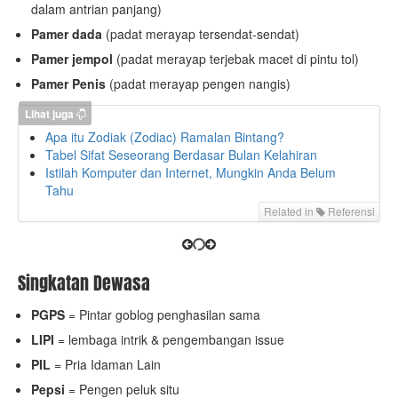
dalam antrian panjang)
Pamer dada
(padat merayap tersendat-sendat)
Pamer jempol
(padat merayap terjebak macet di pintu tol)
Pamer Penis
(padat merayap pengen nangis)
Lihat juga
Apa itu Zodiak (Zodiac) Ramalan Bintang?
Tabel Sifat Seseorang Berdasar Bulan Kelahiran
Istilah Komputer dan Internet, Mungkin Anda Belum
Tahu
Related in
Referensi
Singkatan Dewasa
PGPS
= Pintar goblog penghasilan sama
LIPI
= lembaga intrik & pengembangan issue
PIL
= Pria Idaman Lain
Pepsi
= Pengen peluk situ