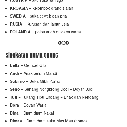
AUSTRIA
= aku suka istri tiga
KROASIA
= kelompok orang sialan
SWEDIA
= suka cewek dan pria
RUSIA
= Kurusan dan lanjut usia
POLANDIA
= polos aneh di idami waria
Singkatan NAMA ORANG
Bella
= Gembel Gila
Andi
= Anak belum Mandi
Sukirno
= Suka Mikir Porno
Seno
= Senang Nongkrong Dodi = Doyan Judi
Tuti
= Tukang Tipu Endang = Enak dan Nendang
Dora
= Doyan Waria
Dina
= Diam diam Nakal
Dimas
= Diam diam suka Mas Mas (homo)