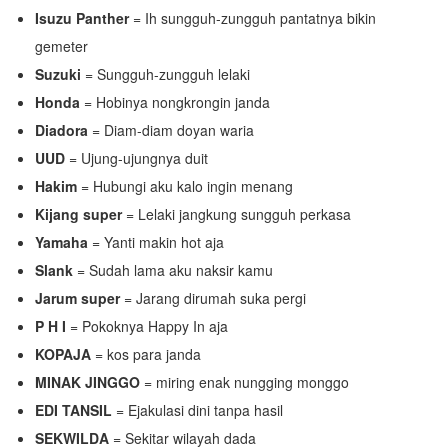
Isuzu Panther
= Ih sungguh-zungguh pantatnya bikin
gemeter
Suzuki
= Sungguh-zungguh lelaki
Honda
= Hobinya nongkrongin janda
Diadora
= Diam-diam doyan waria
UUD
= Ujung-ujungnya duit
Hakim
= Hubungi aku kalo ingin menang
Kijang super
= Lelaki jangkung sungguh perkasa
Yamaha
= Yanti makin hot aja
Slank
= Sudah lama aku naksir kamu
Jarum super
= Jarang dirumah suka pergi
P H I
= Pokoknya Happy In aja
KOPAJA
= kos para janda
MINAK JINGGO
= miring enak nungging monggo
EDI TANSIL
= Ejakulasi dini tanpa hasil
SEKWILDA
= Sekitar wilayah dada