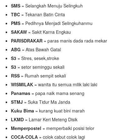
SMS
= Selangkah Menuju Selingkuh
TBC
= Tekanan Batin Cinta
PMS
= Pedihnya Menjadi Selingkuhanmu
SAKAW
= Sakit Karna Engkau
PARISDRAKAR
= paras manis dada rada mekar
ABG
= Atas Bawah Gatal
S3
= Stres, sesek,stroke
S3
= setor seminggu sekali
RSS
= Rumah sempit sekali
WISMILAK
= wanita itu semua milik laki laki
Panamas
= papa naik mama senang
STMJ
= Suka Tidur Ma Janda
Kuku Bima
= kurang kuat bini marah
LKMD
= Lamar Keri Meteng Disik
Memperpostel
= memperbaiki posisi telor
COCA-COLA
= colok cabut colok lagi