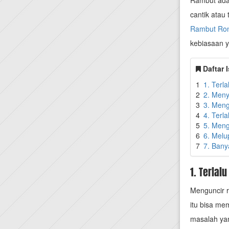
Rambut adal
cantik atau
Rambut Ro
kebiasaan 
Daftar I
1
1. Terl
2
2. Meny
3
3. Meng
4
4. Terl
5
5. Meng
6
6. Melu
7
7. Bany
1. Terlal
Menguncir r
itu bisa me
masalah yan