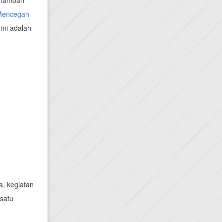
menambah
Mencegah
 ini adalah
, kegiatan
 satu