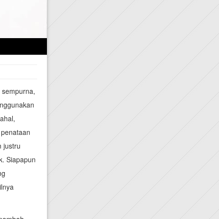
l sempurna,
enggunakan
ahal,
 penataan
 justru
k. Siapapun
ng
ilnya