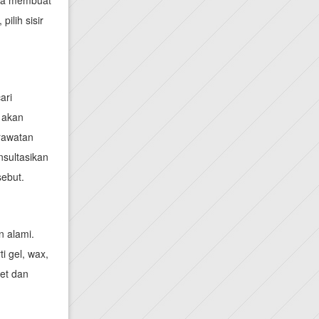
isa membuat
ilih sisir
ari
 akan
rawatan
nsultasikan
sebut.
 alami.
i gel, wax,
et dan