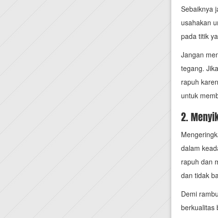
Sebaiknya j
usahakan un
pada titik 
Jangan meng
tegang. Jik
rapuh karen
untuk memb
2. Menyi
Mengeringk
dalam keada
rapuh dan 
dan tidak b
Demi rambut
berkualitas