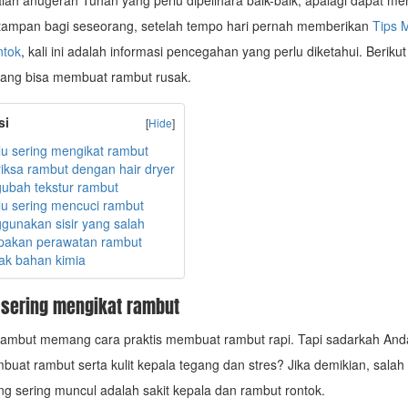
ah anugerah Tuhan yang perlu dipelihara baik-baik, apalagi dapat 
 tampan bagi seseorang, setelah tempo hari pernah memberikan
Tips 
ntok
, kali ini adalah informasi pencegahan yang perlu diketahui. Berikut
yang bisa membuat rambut rusak.
si
[
Hide
]
alu sering mengikat rambut
iksa rambut dengan hair dryer
ubah tekstur rambut
alu sering mencuci rambut
gunakan sisir yang salah
pakan perawatan rambut
ak bahan kimia
u sering mengikat rambut
ambut memang cara praktis membuat rambut rapi. Tapi sadarkah Anda
mbuat rambut serta kulit kepala tegang dan stres? Jika demikian, salah
g sering muncul adalah sakit kepala dan rambut rontok.