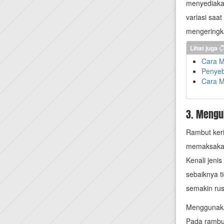
menyediakan 
variasi saa
mengeringka
Lihat juga
Cara M
Penyeb
Cara M
3. Mengu
Rambut keri
memaksakan
Kenali jeni
sebaiknya 
semakin rus
Menggunakan
Pada rambut