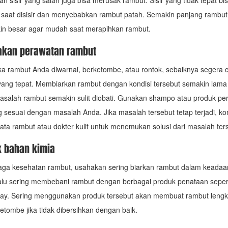
 sisir yang salah juga bisa merusak rambut. Sisir yang tidak tepat b
t saat disisir dan menyebabkan rambut patah. Semakin panjang rambut, p
in besar agar mudah saat merapihkan rambut.
akan perawatan rambut
 jika rambut Anda diwarnai, berketombe, atau rontok, sebaiknya segera c
ang tepat. Membiarkan rambut dengan kondisi tersebut semakin lama
salah rambut semakin sulit diobati. Gunakan shampo atau produk pe
 sesuai dengan masalah Anda. Jika masalah tersebut tetap terjadi, ko
ta rambut atau dokter kulit untuk menemukan solusi dari masalah ter
k bahan kimia
ga kesehatan rambut, usahakan sering biarkan rambut dalam keadaan
alu sering membebani rambut dengan berbagai produk penataan sepert
ray. Sering menggunakan produk tersebut akan membuat rambut lengk
tombe jika tidak dibersihkan dengan baik.