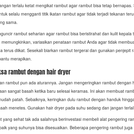
angan terlalu ketat mengikat rambut agar rambut bisa tetap bernapas. S
tuk selalu mengganti titik ikatan rambut agar tidak terjadi tekanan te
yang sama.
uncir rambut seharian agar rambut bisa beristirahat dan kulit kepala ti
a memungkinkan, variasikan penataan rambut Anda agar tidak membu
a terus diikat. Sesekali biarkan rambut tergerai dan gunakan penjepit 
antu merapikan.
ksa rambut dengan hair dryer
an rambut pun ada aturannya. Jangan mengeringkan rambut dengan h
an sangat basah ketika baru selesai keramas. Ini akan membuat ram
mudah patah. Sebaiknya, keringkan dulu rambut dengan handuk hingg
asah menetes. Gunakan hair dryer pada suhu sedang dan jangan terla
 yang sehat tak ada salahnya berinvestasi membeli alat pengering ra
 baik yang suhunya bisa disesuaikan. Beberapa pengering rambut juga