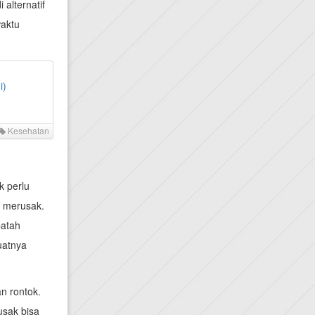
 alternatif
waktu
i)
Kesehatan
k perlu
a merusak.
patah
uatnya
n rontok.
usak bisa