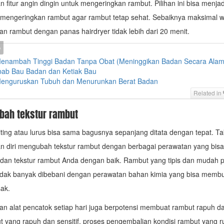
fitur angin dingin untuk mengeringkan rambut. Pilihan ini bisa menjadi
t mengeringkan rambut agar rambut tetap sehat. Sebaiknya maksimal 
n rambut dengan panas hairdryer tidak lebih dari 20 menit.
enambah Tinggi Badan Tanpa Obat (Meninggikan Badan Secara Alam
ab Bau Badan dan Ketiak Bau
enguruskan Tubuh dan Menurunkan Berat Badan
Related in
bah tekstur rambut
ting atau lurus bisa sama bagusnya sepanjang ditata dengan tepat. Ta
 diri mengubah tekstur rambut dengan berbagai perawatan yang bis
s dan tekstur rambut Anda dengan baik. Rambut yang tipis dan mudah 
tidak banyak dibebani dengan perawatan bahan kimia yang bisa memb
ak.
 alat pencatok setiap hari juga berpotensi membuat rambut rapuh da
 yang rapuh dan sensitif, proses pengembalian kondisi rambut yang r