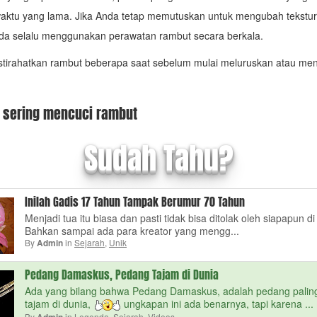
ktu yang lama. Jika Anda tetap memutuskan untuk mengubah tekstur
da selalu menggunakan perawatan rambut secara berkala.
stirahatkan rambut beberapa saat sebelum mulai meluruskan atau men
u sering mencuci rambut
Sudah Tahu?
Inilah Gadis 17 Tahun Tampak Berumur 70 Tahun
Menjadi tua itu biasa dan pasti tidak bisa ditolak oleh siapapun di 
Bahkan sampai ada para kreator yang mengg...
By
in
Sejarah
,
Unik
Admin
Pedang Damaskus, Pedang Tajam di Dunia
Ada yang bilang bahwa Pedang Damaskus, adalah pedang palin
tajam di dunia,
ungkapan ini ada benarnya, tapi karena ...
By
in
Legenda
,
Sejarah
,
Videos