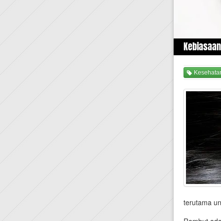
Kebiasaan
Kesehata
terutama un