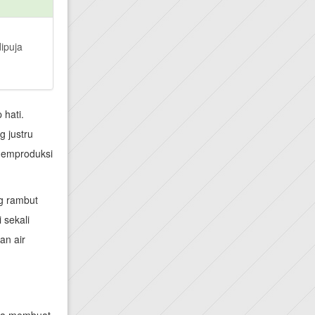
ipuja
 hati.
 justru
 memproduksi
ng rambut
 sekali
an air