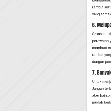
Menggunakan
rambut suli
yang semak
6. Melup
Selain itu,
perawatan y
membuat ma
rambut yang
dengan pena
7. Banya
Untuk menja
Jangan terl
atau hairsp
mudah berke