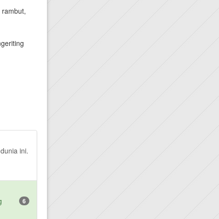
 rambut,
geriting
dunia ini.
g
6