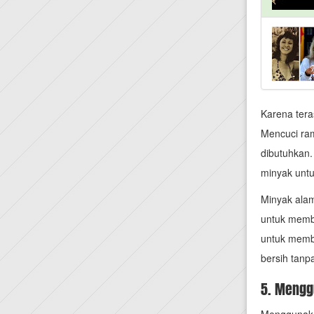
Karena tera
Mencuci ram
dibutuhkan.
minyak unt
Minyak alam
untuk membu
untuk memb
bersih tanp
5. Mengg