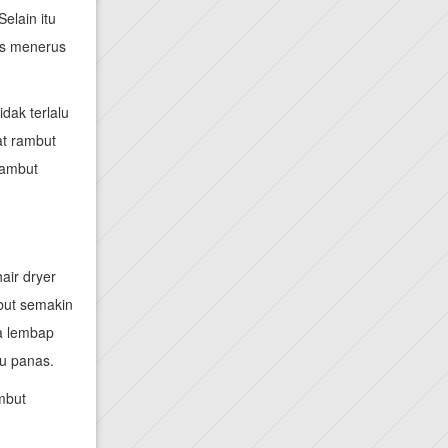
elain itu
rus menerus
dak terlalu
at rambut
rambut
air dryer
but semakin
a lembap
lu panas.
mbut