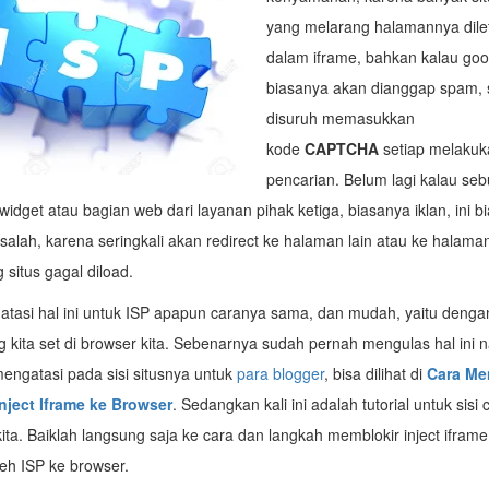
yang melarang halamannya dile
dalam iframe, bahkan kalau goo
biasanya akan dianggap spam, 
disuruh memasukkan
kode
CAPTCHA
setiap melakuk
pencarian. Belum lagi kalau seb
dget atau bagian web dari layanan pihak ketiga, biasanya iklan, ini b
alah, karena seringkali akan redirect ke halaman lain atau ke halaman
 situs gagal diload.
tasi hal ini untuk ISP apapun caranya sama, dan mudah, yaitu deng
 kita set di browser kita. Sebenarnya sudah pernah mengulas hal ini 
engatasi pada sisi situsnya untuk
para blogger
, bisa dilihat di
Cara Me
nject Iframe ke Browser
. Sedangkan kali ini adalah tutorial untuk sisi c
ita. Baiklah langsung saja ke cara dan langkah memblokir inject ifram
leh ISP ke browser.