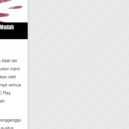
g Mudah
tidak fair
ukan inject
ukan oleh
ampir semua
C Play
nah
n mengganggu
s-situs