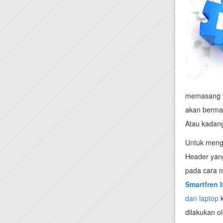
memasang wi
akan bermas
Atau kadang
Untuk menga
Header yang
pada cara m
Smartfren I
dan laptop
k
dilakukan o