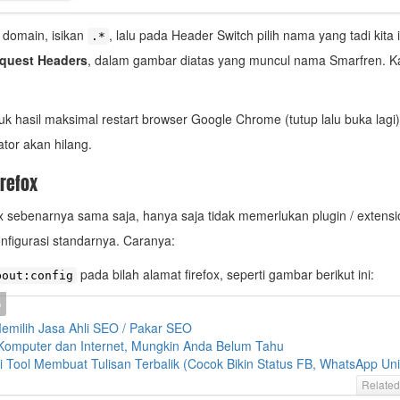
 domain, isikan
, lalu pada Header Switch pilih nama yang tadi kita i
.*
quest Headers
, dalam gambar diatas yang muncul nama Smarfren. K
uk hasil maksimal restart browser Google Chrome (tutup lalu buka lagi),
ator akan hilang.
irefox
ox sebenarnya sama saja, hanya saja tidak memerlukan plugin / extensio
onfigurasi standarnya. Caranya:
pada bilah alamat firefox, seperti gambar berikut ini:
bout:config
emilih Jasa Ahli SEO / Pakar SEO
h Komputer dan Internet, Mungkin Anda Belum Tahu
si Tool Membuat Tulisan Terbalik (Cocok Bikin Status FB, WhatsApp Uni
Related