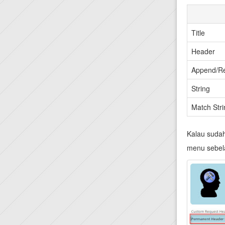
Title
Header
Append/R
String
Match Stri
Kalau sudah
menu sebela