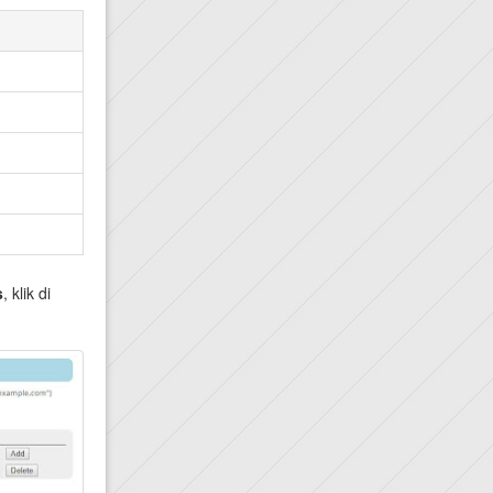
s
, klik di