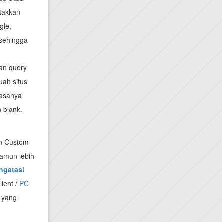
takkan
gle,
sehingga
an query
uah situs
iasanya
 blank.
an Custom
namun lebih
ngatasi
lient /
PC
e yang