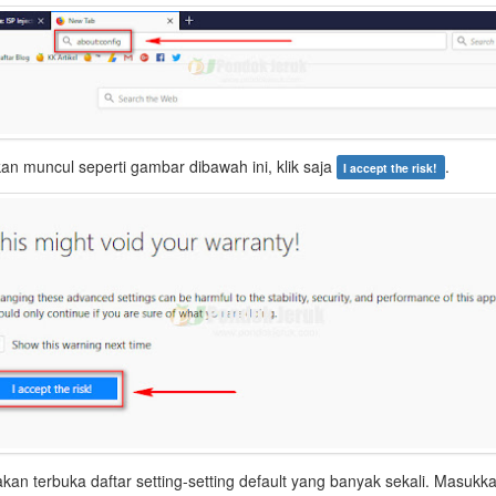
an muncul seperti gambar dibawah ini, klik saja
.
I accept the risk!
 akan terbuka daftar setting-setting default yang banyak sekali. Masukk