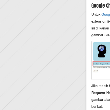
Google C
Untuk
Goog
extension j
ini di kanan
gambar (klik
JIka masih 
Request H
gambar ata
berikut: