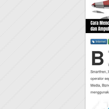
Cara Menc
dan Ampuh
Internet
B
Smartfren,
operator se
Media, Bizn
menggunakan