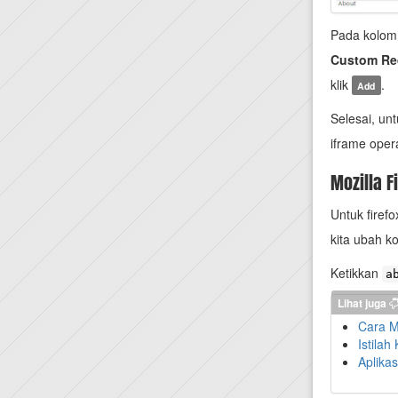
Pada kolom
Custom Re
klik
.
Add
Selesai, unt
iframe oper
Mozilla F
Untuk firef
kita ubah k
Ketikkan
a
Lihat juga
Cara M
Istila
Aplika