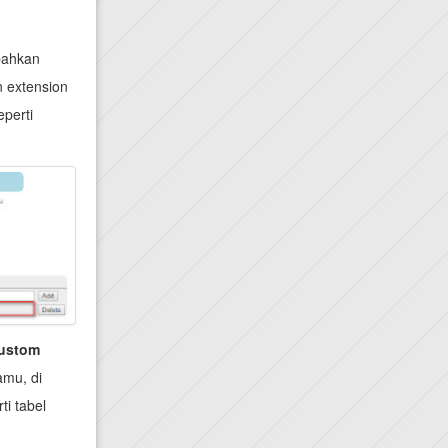
bahkan
n extension
eperti
ustom
amu, di
ti tabel