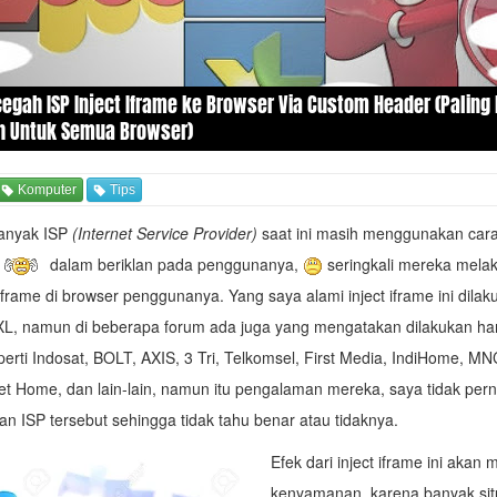
egah ISP Inject Iframe ke Browser Via Custom Header (Palin
 Untuk Semua Browser)
Komputer
Tips
anyak ISP
(Internet Service Provider)
saat ini masih menggunakan cara 
dalam beriklan pada penggunanya,
seringkali mereka melak
iframe di browser penggunanya. Yang saya alami inject iframe ini dilak
 XL, namun di beberapa forum ada juga yang mengatakan dilakukan h
perti Indosat, BOLT, AXIS, 3 Tri, Telkomsel, First Media, IndiHome, MN
et Home, dan lain-lain, namun itu pengalaman mereka, saya tidak per
 ISP tersebut sehingga tidak tahu benar atau tidaknya.
Efek dari inject iframe ini aka
kenyamanan, karena banyak situ