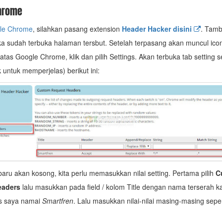
hrome
le Chrome
, silahkan pasang extension
Header Hacker disini
. Tam
ika sudah terbuka halaman tersbut. Setelah terpasang akan muncul ico
 atas Google Chrome, klik dan pilih Settings. Akan terbuka tab setting s
 untuk memperjelas) berikut ini:
baru akan kosong, kita perlu memasukkan nilai setting. Pertama pilih
C
eaders
lalu masukkan pada field / kolom Title dengan nama terserah k
s saya namai
Smartfren
. Lalu masukkan nilai-nilai masing-masing seper