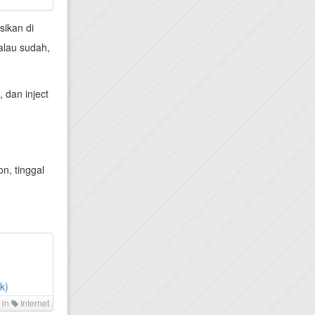
sikan di
alau sudah,
 dan inject
n, tinggal
k)
 in
Internet