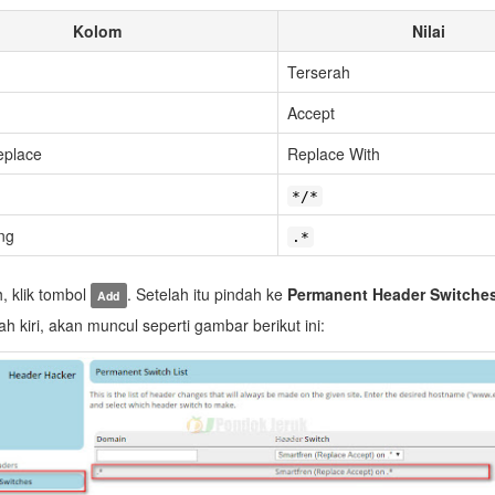
Kolom
Nilai
Terserah
Accept
eplace
Replace With
*/*
ng
.*
, klik tombol
. Setelah itu pindah ke
Permanent Header Switche
Add
h kiri, akan muncul seperti gambar berikut ini: